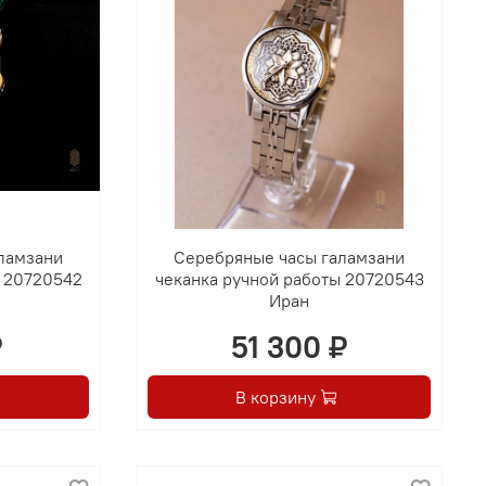
ламзани
Серебряные часы галамзани
ы 20720542
чеканка ручной работы 20720543
Иран
₽
51 300 ₽
В корзину