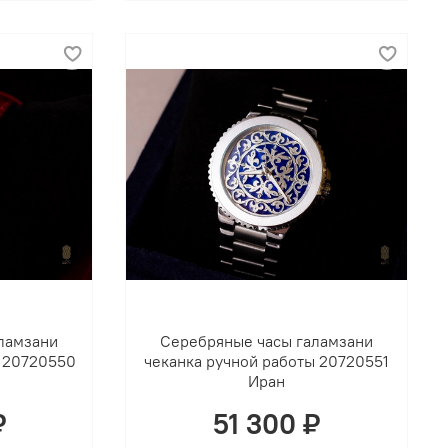
ламзани
Серебряные часы галамзани
ы 20720550
чеканка ручной работы 20720551
Иран
₽
51 300 ₽