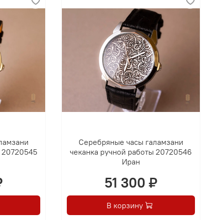
ламзани
Серебряные часы галамзани
ы 20720545
чеканка ручной работы 20720546
Иран
₽
51 300 ₽
В корзину