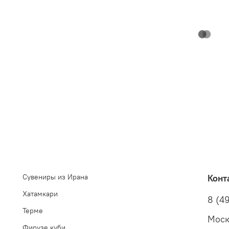
 и сообщим о возможности доставки в Россию.
Сувениры из Ирана
Конт
Хатамкари
8 (49
Терме
Моск
Фирузе куби