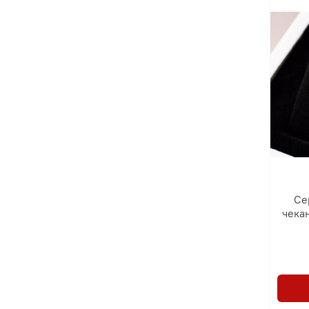
Се
чека