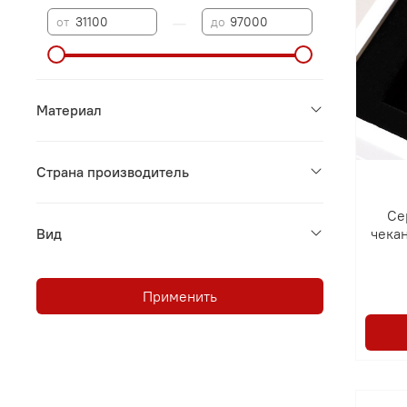
—
от
до
Материал
Страна производитель
Се
Вид
чека
Применить