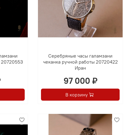
ламзани
Серебряные часы галамзани
ы 20720553
чеканка ручной работы 20720422
Иран
₽
97 000 ₽
В корзину