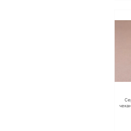
Се
чека