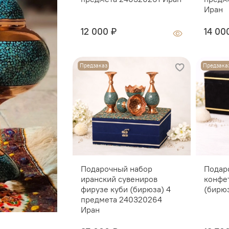
Иран
12 000 ₽
14 00
Предзаказ
Предзака
Подарочный набор
Подар
иранский сувениров
конфе
фирузе куби (бирюза) 4
(бирю
предмета 240320264
Иран