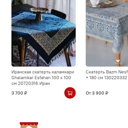
Иранская скатерть каламкари
Скатерть Bazm Nesf
Ghalamkar Esfahan 100 х 100
× 180 см 130220332
см 20720316 Иран
3 700 ₽
От
3 900 ₽