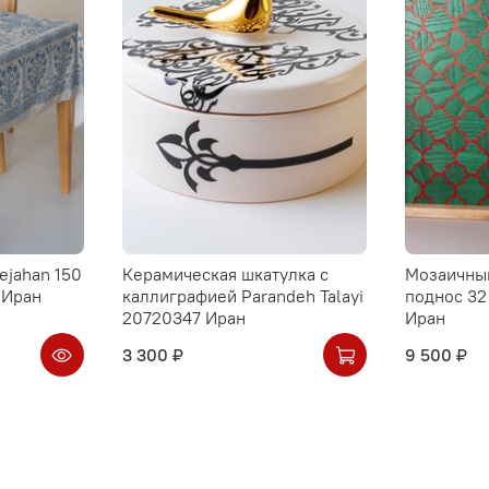
ejahan 150
Керамическая шкатулка с
Мозаичны
 Иран
каллиграфией Parandeh Talayi
поднос 32
20720347 Иран
Иран
3 300 ₽
9 500 ₽