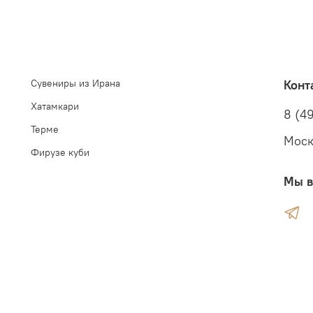
Сувениры из Ирана
Конт
Хатамкари
8 (49
Терме
Моск
Фирузе куби
Мы в