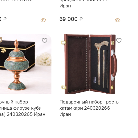
Иран
0 ₽
39 000 ₽
О
з
очный набор
Подарочный набор трость
Г
тница фирузе куби
хатамкари 240320266
K
за) 240320265 Иран
Иран
1