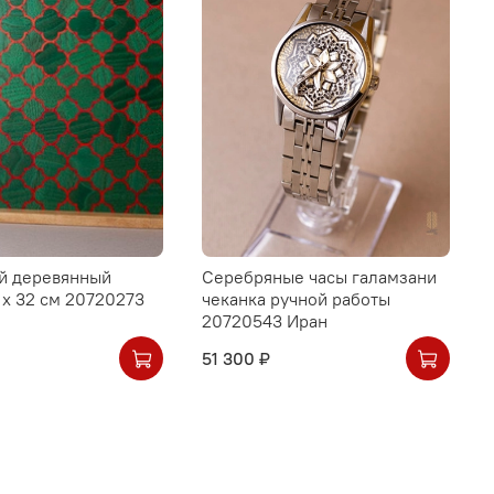
й деревянный
Серебряные часы галамзани
 х 32 см 20720273
чеканка ручной работы
20720543 Иран
51 300 ₽