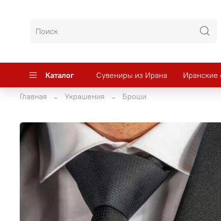
Каталог
Сувениры из Ирана
Иранские 
Главная
Украшения
Броши