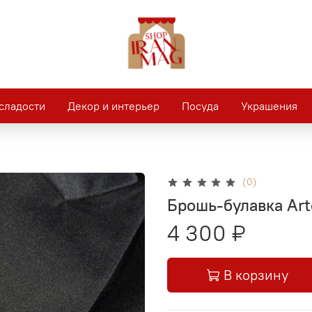
сладости
Декор и интерьер
Посуда
Украшения
(0)
Брошь-булавка Ar
4 300 ₽
В корзину