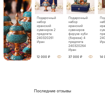
Подарочный
Подарочный
По
набор
набор
на
иранский
иранский
ир
сувениров 2
сувениров
сув
предмета
фирузе куби
пр
240320261
(бирюза) 4
24
Иран
предмета
Ир
240320264
Иран
12 000 ₽
37 000 ₽
14 
Последние отзывы