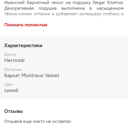
Иранский бархатный чехол на подушку Negar Gilehva.
Декоративная подушка выполнена в насыщенном
тёмно-синем оттенке и добавляет интерьеру глубину и
аккуратный акцент. Она хорошо смотрится на диване,
Показать полностью
кресле или кровати и помогает объединить текстиль в
комнате в единую композицию.
Подушка изготовлена из бархата Montreux Velvet —
Характеристики
плотной и мягкой ткани, устойчивой к истиранию.
Скрытая молния позволяет легко снять чехол и
Бренд
постирать его отдельно от подушки, что повышает
Hermodr
гигиеничность и продлевает срок службы. Чехол
Материал
подходит для ежедневного использования и
бархат Montreux Velvet
декоративного оформления пространства.
Цвет
синий
Отзывы
Отзывов еще никто не оставлял