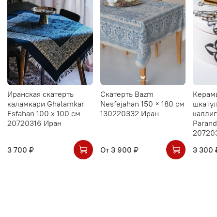
Иранская скатерть
Скатерть Bazm
Керам
каламкари Ghalamkar
Nesfejahan 150 × 180 см
шкатул
Esfahan 100 х 100 см
130220332 Иран
калли
20720316 Иран
Parand
20720
3 700 ₽
От
3 900 ₽
3 300 