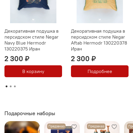
Декоративная подушка в
Декоративная подушка в
персидском стиле Negar
персидском стиле Negar
Navy Blue Hermodr
Aftab Hermodr 130220378
130220375 Иран
Иран
2 300 ₽
2 300 ₽
В корзину
Подробнее
Подарочные наборы
Предзаказ
Предзаказ
Пр