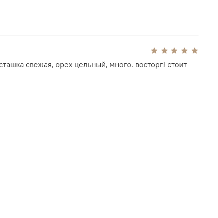
к, пастеризованный яичный белок, сахар,
 лимонная кислота, мука пшеничная.
ташка свежая, орех цельный, много. восторг! стоит