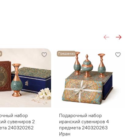
з
Предзаказ
очный набор
Подарочный набор
П
кий сувениров 2
иранский сувениров 4
с
ета 240320262
предмета 240320263
п
Иран