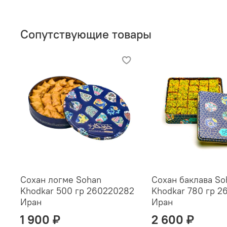
Сопутствующие товары
Сохан логме Sohan
Сохан баклава So
Khodkar 500 гр 260220282
Khodkar 780 гр 
Иран
Иран
1 900 ₽
2 600 ₽