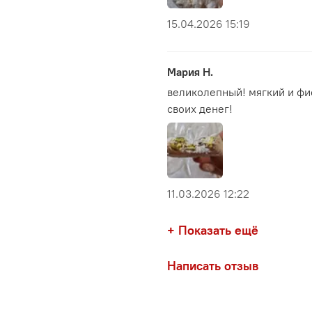
Состав
: ядра фисташе
кардамон, розовая вода,
15.04.2026 15:19
Мария Н.
великолепный! мягкий и фис
своих денег!
11.03.2026 12:22
+ Показать ещё
Написать отзыв