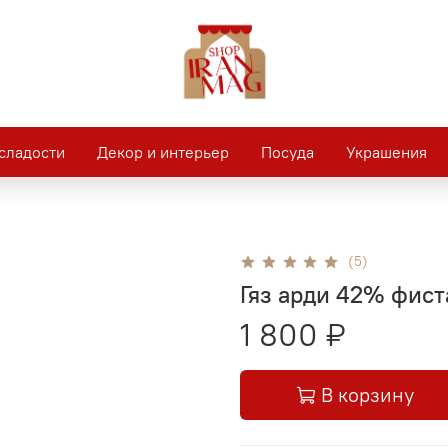
сладости
Декор и интерьер
Посуда
Украшения
(5)
Гяз арди 42% фист
1 800 ₽
В корзину