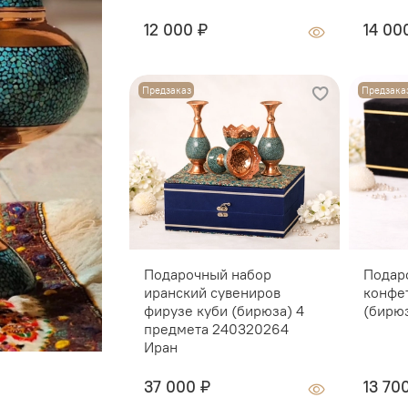
12 000 ₽
14 00
Предзаказ
Предзака
Подарочный набор
Подар
иранский сувениров
конфе
фирузе куби (бирюза) 4
(бирю
предмета 240320264
Иран
37 000 ₽
13 70