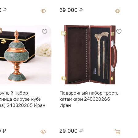
0 ₽
39 000 ₽
О
з
очный набор
Подарочный набор трость
Г
тница фирузе куби
хатамкари 240320266
K
за) 240320265 Иран
Иран
1
0 ₽
29 000 ₽
1