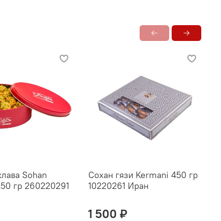
клава Sohan
Сохан гязи Kermani 450 гр
С
450 гр 260220291
10220261 Иран
8
1 500 ₽