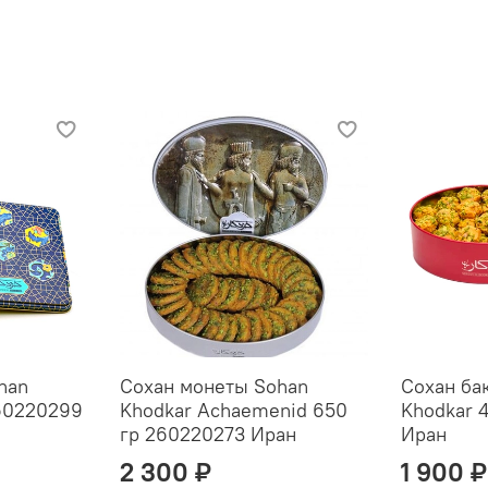
han
Сохан монеты Sohan
Сохан ба
260220299
Khodkar Achaemenid 650
Khodkar 
гр 260220273 Иран
Иран
2 300 ₽
1 900 ₽