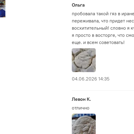
42% натуральных ф
Ольга
оригинальное произ
пробовала такой гяз в иран
умеренная сладость
переживала, что придет нес
удобный формат для
восхитительный! словно я к
я просто в восторге, что см
Конфеты гяз в исполне
еще. и всем советовать!
открывает для себя вост
в руках и выглядят оче
подают на семейных праз
дружеских встреч — о
гостеприимства.
04.06.2026 14:35
Маленькая коробочка — 
— это возможность пр
Ирана. Натуральные
Левон К.
сбалансированный вкус
отлично
необычных сладостей и
Подарите себе и бли
попробуйте настоящий г