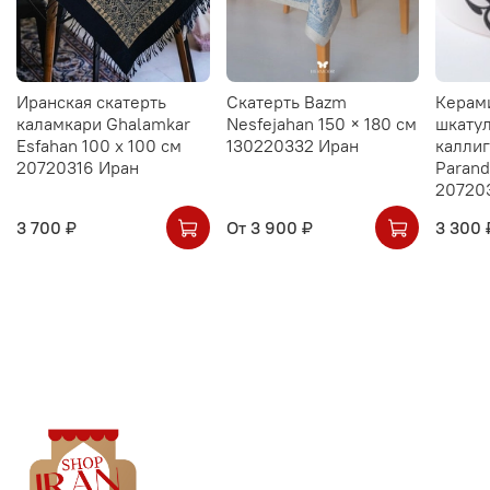
Иранская скатерть
Скатерть Bazm
Керам
каламкари Ghalamkar
Nesfejahan 150 × 180 см
шкатул
Esfahan 100 х 100 см
130220332 Иран
калли
20720316 Иран
Parand
20720
3 700 ₽
От
3 900 ₽
3 300 