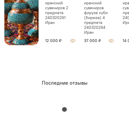
иранский
иранский
ир
сувениров 2
сувениров
сув
предмета
фирузе куби
пр
240320261
(бирюза) 4
24
Иран
предмета
Ир
240320264
Иран
12 000 ₽
37 000 ₽
14 
Последние отзывы