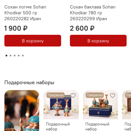
Сохан логме Sohan
Сохан баклава Sohan
Khodkar 500 гр
Khodkar 780 гр
260220282 Иран
260220299 Иран
1 900 ₽
2 600 ₽
В корзину
В корзину
Подарочные наборы
Предзаказ
Предзаказ
Пр
Подарочный
Подарочный
По
набор
набор
на