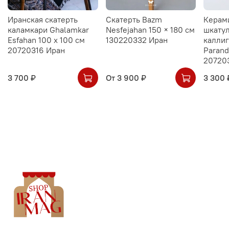
Иранская скатерть
Скатерть Bazm
Керам
каламкари Ghalamkar
Nesfejahan 150 × 180 см
шкатул
Esfahan 100 х 100 см
130220332 Иран
калли
20720316 Иран
Parand
20720
3 700 ₽
От
3 900 ₽
3 300 