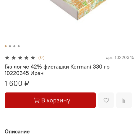
(0)
арт.
10220345
Гяз логме 42% фисташки Kermani 330 гр
10220345 Иран
1 600 ₽
В корзину
Описание