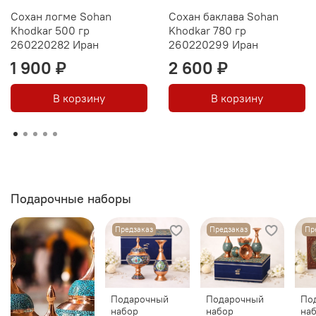
оригинальный продукт из Ирана, а не имитация.
Сохан логме Sohan
Сохан баклава Sohan
Khodkar 500 гр
Khodkar 780 гр
Состав
: ядра фисташек, пастеризованный яичный белок,
260220282 Иран
260220299 Иран
сахар, кардамон, розовая вода, лимонная кислота.
1 900 ₽
2 600 ₽
В корзину
В корзину
Подарочные наборы
Предзаказ
Предзаказ
Пр
Подарочный
Подарочный
По
набор
набор
на