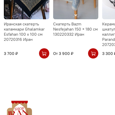
Иранская скатерть
Скатерть Bazm
Керам
каламкари Ghalamkar
Nesfejahan 150 × 180 см
шкатул
Esfahan 100 х 100 см
130220332 Иран
калли
20720316 Иран
Parand
20720
3 700 ₽
От
3 900 ₽
3 300 