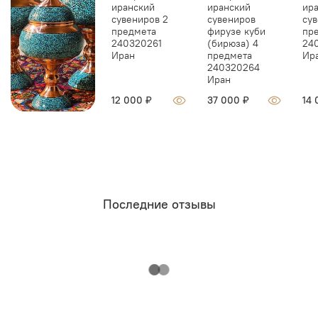
иранский
иранский
ир
сувениров 2
сувениров
сув
предмета
фирузе куби
пр
240320261
(бирюза) 4
24
Иран
предмета
Ир
240320264
Иран
12 000 ₽
37 000 ₽
14 
Последние отзывы