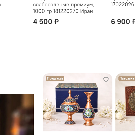
р
слабосоленые премиум,
17022026
1000 гр 181220270 Иран
4 500 ₽
6 900 
Предзаказ
Предзака