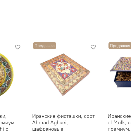
Упаковка: подарочн
Количество: 3 упако
Предзаказ
Предзаказ
ки,
Иранские фисташки, сорт
Иранские
емиум
Ahmad Aghaei,
ol Molk,
hi с
шафрановые,
премиум,