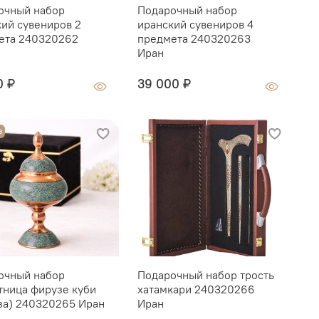
очный набор
Подарочный набор
П
кий сувениров 2
иранский сувениров 4
с
ета 240320262
предмета 240320263
п
Иран
0 ₽
39 000 ₽
О
з
очный набор
Подарочный набор трость
Г
тница фирузе куби
хатамкари 240320266
K
за) 240320265 Иран
Иран
1