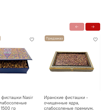
ая
вке а наборе
Предзаказ
 фисташки Nasir
Иранские фисташки -
И
 слабосоленые
очищенные ядра,
ш
 1500 гр
слабосоленые премиум,
п