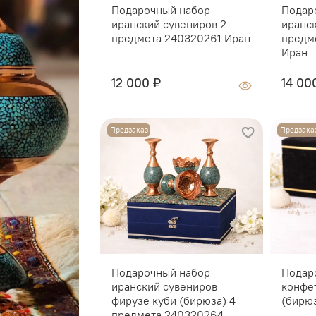
Подарочный набор
Подар
иранский сувениров 2
иранс
предмета 240320261 Иран
предм
Иран
12 000 ₽
14 00
Предзаказ
Предзака
Подарочный набор
Подар
иранский сувениров
конфе
фирузе куби (бирюза) 4
(бирю
предмета 240320264