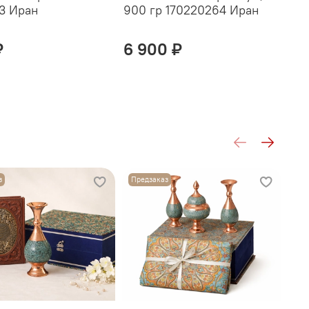
3 Иран
900 гр 170220264 Иран
1
₽
6 900 ₽
з
Предзаказ