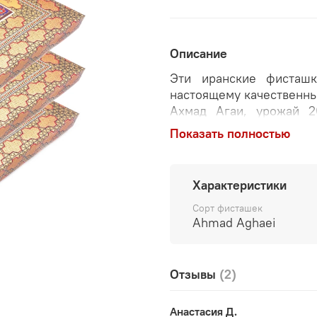
Описание
Эти иранские фисташ
настоящему качественны
Ахмад Агаи, урожай 2
считается одним из са
Показать полностью
Такие фисташки редко 
продажу за его преде
вытянутой формой и н
Характеристики
сорта отличаются ест
ароматом, который не тр
Сорт фисташек
Ahmad Aghaei
Легкая слабосоленост
добавление шафрана 
благородную и очень 
Отзывы
(2)
эксперимент ради эффе
сами иранцы. Здесь не
Анастасия Д.