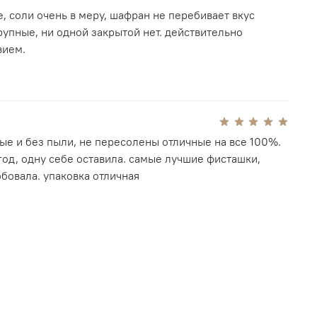
торому орехи хочется есть медленно, смакуя
е, соли очень в меру, шафран не перебивает вкус
рупные, ни одной закрытой нет. действительно
аслуживает упаковка. Фисташки поставляются в
вием.
персидской миниатюрой на крышке, что делает
ком — статусным, небанальным и по-настоящему
лучай, когда ценность заключается не только во
ь фисташки Иран для себя или в подарок, этот
ые и без пыли, не пересолены отличные на все 100%.
 из самых удачных выборов среди иранских
год, одну себе оставила. самые лучшие фисташки,
са.
бовала. упаковка отличная
ки
ан, провинция Керман
hmad Aghaei)
абосоленые с шафраном
премиум