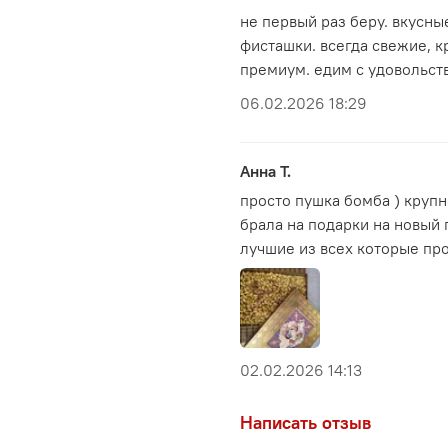
баланс, благодаря ко
не первый раз беру. вкусны
каждую горсть.
фисташки. всегда свежие, к
Отдельного внимания з
премиум. едим с удовольст
подарочной коробке с 
06.02.2026 18:29
продукт готовым подар
аутентичным. Это тот с
вкусе, но и в подаче.
Анна Т.
Если вы хотите заказат
просто пушка бомба ) крупн
вариант станет одним
брала на подарки на новый 
фисташек премиум-клас
лучшие из всех которые про
Характеристи
Происхождение: Ир
Сорт:
Ахмад Агаи
(A
02.02.2026 14:13
Урожай: 2025 год
Вкус: фисташки сл
Написать отзыв
Размер: крупный, 
Вес: 1 кг в 1 коробке