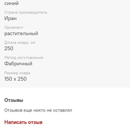
синий
пространство: ковер становится акцентом и делает
интерьер более завершённым.
Страна производитель
Иран
Орнамент
растительный
Длина ковра, см
250
Метод изготовления
Фабричный
Размер ковра
150 х 250
Отзывы
Отзывов еще никто не оставлял
Написать отзыв