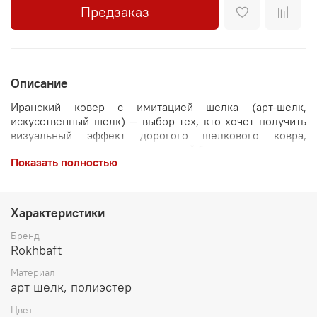
Предзаказ
Описание
Иранский ковер с имитацией шелка (арт-шелк,
искусственный шелк) — выбор тех, кто хочет получить
визуальный эффект дорогого шелкового ковра,
сохранив практичность и разумный бюджет.
Показать полностью
Гладкая поверхность, мягкость ворса и характерный
блеск создают ощущение настоящего шелка. Такой
персидский ковер играет светом, добавляя интерьеру
Характеристики
глубину и визуальную лёгкость.
Бренд
В дизайне используются традиционные мотивы:
Rokhbaft
кипарисы, садовые композиции и классические
орнаменты, которые веками остаются символом
Материал
персидской эстетики. Благодаря этому ковры из Ирана
арт шелк, полиэстер
выглядят актуально вне времени. Этот формат идеально
Цвет
подходит для тех, кто хочет быстро преобразить