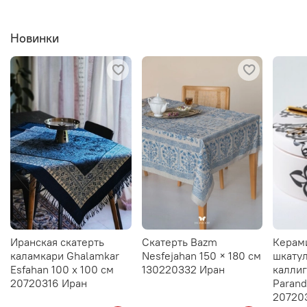
Новинки
Иранская скатерть
Скатерть Bazm
Керам
каламкари Ghalamkar
Nesfejahan 150 × 180 см
шкатул
Esfahan 100 х 100 см
130220332 Иран
калли
20720316 Иран
Parand
20720