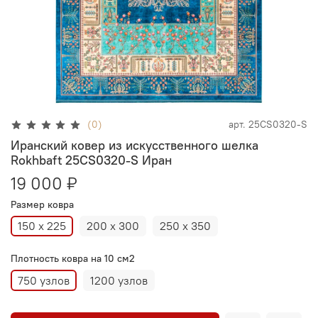
(0)
арт.
25CS0320-S
Иранский ковер из искусственного шелка
Rokhbaft 25CS0320-S Иран
19 000 ₽
Размер ковра
150 х 225
200 х 300
250 х 350
Плотность ковра на 10 см2
750 узлов
1200 узлов