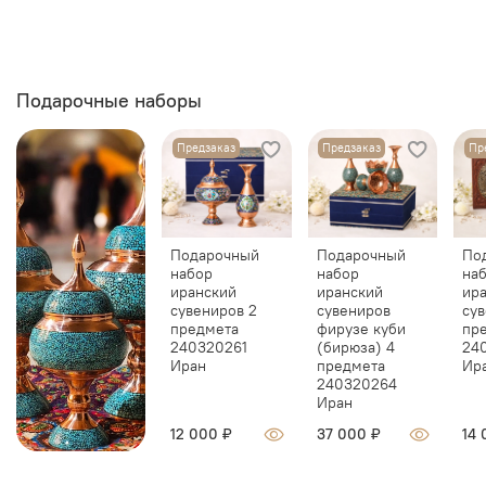
Подарочные наборы
Предзаказ
Предзаказ
Пр
Подарочный
Подарочный
По
набор
набор
на
иранский
иранский
ир
сувениров 2
сувениров
сув
предмета
фирузе куби
пр
240320261
(бирюза) 4
24
Иран
предмета
Ир
240320264
Иран
12 000 ₽
37 000 ₽
14 