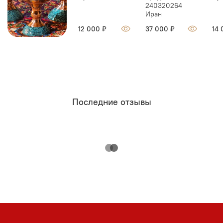
240320264
Иран
12 000 ₽
37 000 ₽
14 
Последние отзывы