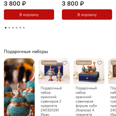
3 800 ₽
3 800 ₽
В корзину
В корзину
Подарочные наборы
Предзаказ
Предзаказ
Пр
Подарочный
Подарочный
По
набор
набор
на
иранский
иранский
ир
сувениров 2
сувениров
сув
предмета
фирузе куби
пр
240320261
(бирюза) 4
24
Иран
предмета
Ир