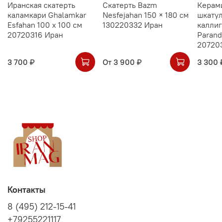
Иранская скатерть
Скатерть Bazm
Керам
каламкари Ghalamkar
Nesfejahan 150 × 180 см
шкатул
Esfahan 100 х 100 см
130220332 Иран
калли
20720316 Иран
Parand
20720
3 700 ₽
От
3 900 ₽
3 300 
Контакты
8 (495) 212-15-41
+79255221117