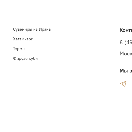
Сувениры из Ирана
Конт
Хатамкари
8 (49
Терме
Моск
Фирузе куби
Мы в