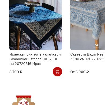
Иранская скатерть каламкари
Скатерть Bazm Nesf
Ghalamkar Esfahan 100 х 100
× 180 см 130220332
см 20720316 Иран
3 700 ₽
От
3 900 ₽