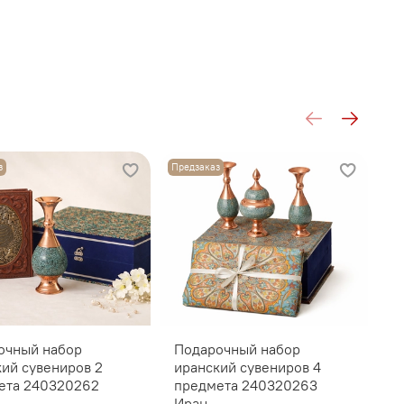
з
Предзаказ
очный набор
Подарочный набор
П
кий сувениров 2
иранский сувениров 4
с
ета 240320262
предмета 240320263
п
Иран