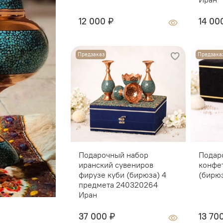
12 000 ₽
14 00
Предзаказ
Предзака
Подарочный набор
Подар
иранский сувениров
конфе
фирузе куби (бирюза) 4
(бирю
предмета 240320264
Иран
37 000 ₽
13 70