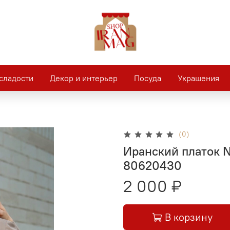
сладости
Декор и интерьер
Посуда
Украшения
(0)
Иранский платок N
80620430
2 000 ₽
В корзину