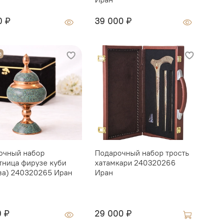
0 ₽
39 000 ₽
О
з
очный набор
Подарочный набор трость
Г
тница фирузе куби
хатамкари 240320266
K
за) 240320265 Иран
Иран
1
0 ₽
29 000 ₽
2