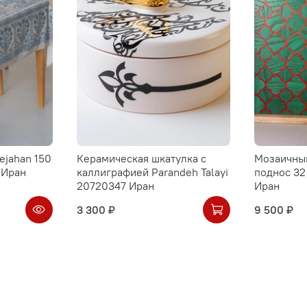
ejahan 150
Керамическая шкатулка с
Мозаичны
 Иран
каллиграфией Parandeh Talayi
поднос 32
20720347 Иран
Иран
3 300 ₽
9 500 ₽