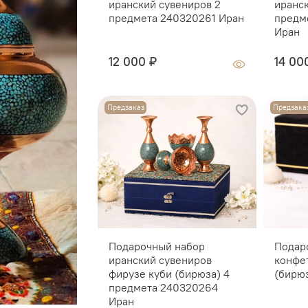
иранский сувениров 2
иранс
предмета 240320261 Иран
предм
Иран
12 000 ₽
14 00
Предзаказ
Предзака
Подарочный набор
Подар
иранский сувениров
конфе
фирузе куби (бирюза) 4
(бирю
предмета 240320264
Иран