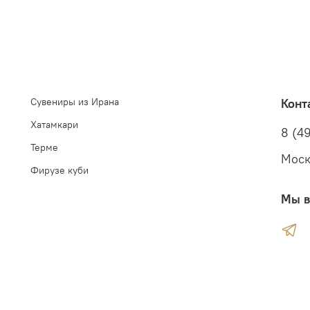
Сувениры из Ирана
Конт
Хатамкари
8 (49
Терме
Моск
Фирузе куби
Мы в