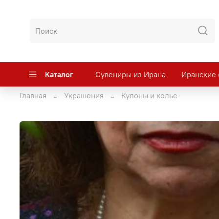
Каталог
Сувениры из Ирана
Иранские 
Главная
Украшения
Кулоны и колье