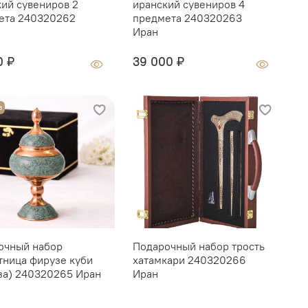
кий сувениров 2
иранский сувениров 4
с
ета 240320262
предмета 240320263
п
Иран
0 ₽
39 000 ₽
О
з
очный набор
Подарочный набор трость
Г
тница фирузе куби
хатамкари 240320266
K
за) 240320265 Иран
Иран
1