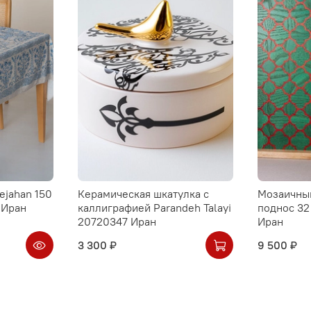
ejahan 150
Керамическая шкатулка с
Мозаичны
 Иран
каллиграфией Parandeh Talayi
поднос 32
20720347 Иран
Иран
3 300 ₽
9 500 ₽