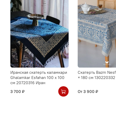
Иранская скатерть каламкари
Скатерть Bazm Nesf
Ghalamkar Esfahan 100 х 100
× 180 см 130220332
см 20720316 Иран
3 700 ₽
От
3 900 ₽