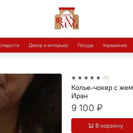
сладости
Декор и интерьер
Посуда
Украшения
(0)
Колье-чокер с жем
Иран
9 100 ₽
В корзину