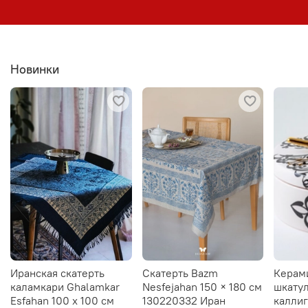
Новинки
Иранская скатерть
Скатерть Bazm
Керам
каламкари Ghalamkar
Nesfejahan 150 × 180 см
шкатул
Esfahan 100 х 100 см
130220332 Иран
калли