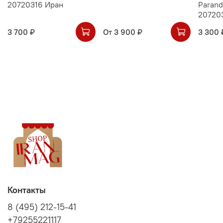
20720316 Иран
Parand
20720
3 700 ₽
От
3 900 ₽
3 300 
Контакты
8 (495) 212-15-41
+79255221117