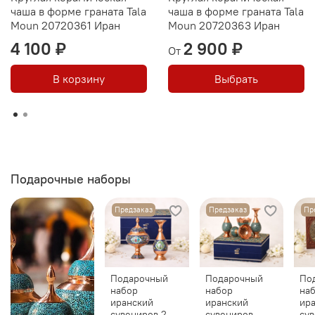
чаша в форме граната Tala
чаша в форме граната Tala
Moun 20720361 Иран
Moun 20720363 Иран
4 100 ₽
2 900 ₽
От
В корзину
Выбрать
Подарочные наборы
Предзаказ
Предзаказ
Пр
Подарочный
Подарочный
По
набор
набор
на
иранский
иранский
ир
сувениров 2
сувениров
сув