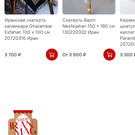
Иранская скатерть
Скатерть Bazm
Керам
каламкари Ghalamkar
Nesfejahan 150 × 180 см
шкатул
Esfahan 100 х 100 см
130220332 Иран
калли
20720316 Иран
Parand
20720
3 700 ₽
От
3 900 ₽
3 300 