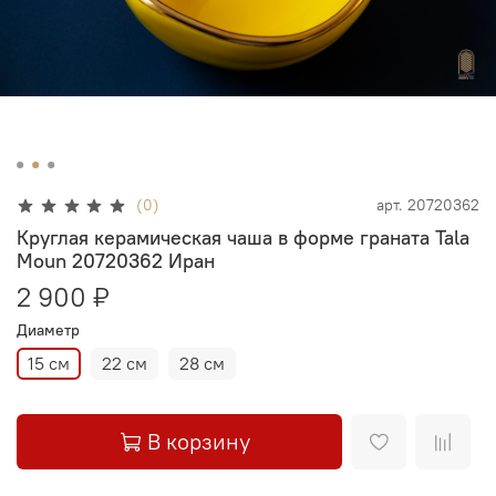
(0)
арт.
20720362
Круглая керамическая чаша в форме граната Tala
Moun 20720362 Иран
2 900 ₽
Диаметр
15 см
22 см
28 см
В корзину