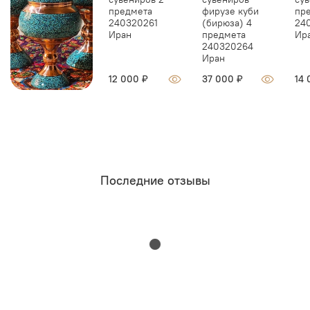
предмета
фирузе куби
пр
240320261
(бирюза) 4
24
Иран
предмета
Ир
240320264
Иран
12 000 ₽
37 000 ₽
14 
Последние отзывы