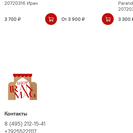
20720316 Иран
Parand
20720
3 700 ₽
От
3 900 ₽
3 300 
Контакты
8 (495) 212-15-41
+79255221117