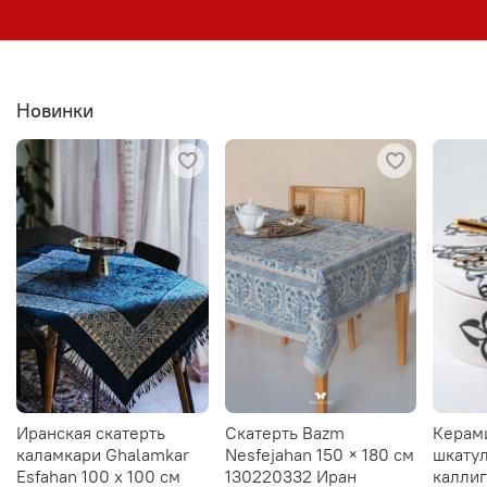
Новинки
Иранская скатерть
Скатерть Bazm
Керам
каламкари Ghalamkar
Nesfejahan 150 × 180 см
шкатул
Esfahan 100 х 100 см
130220332 Иран
калли