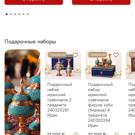
Подарочные наборы
Предзаказ
Предзаказ
Пр
Подарочный
Подарочный
По
набор
набор
на
иранский
иранский
ир
сувениров 2
сувениров
сув
предмета
фирузе куби
пр
240320261
(бирюза) 4
24
Иран
предмета
Ир
240320264
Иран
12 000 ₽
37 000 ₽
14 