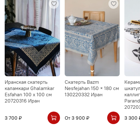
Иранская скатерть
Скатерть Bazm
Керам
каламкари Ghalamkar
Nesfejahan 150 × 180 см
шкатул
Esfahan 100 х 100 см
130220332 Иран
калли
20720316 Иран
Parand
20720
3 700 ₽
От
3 900 ₽
3 300 