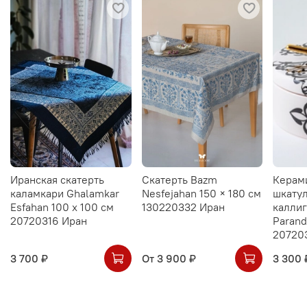
Иранская скатерть
Скатерть Bazm
Керам
каламкари Ghalamkar
Nesfejahan 150 × 180 см
шкатул
Esfahan 100 х 100 см
130220332 Иран
калли
20720316 Иран
Parand
20720
3 700 ₽
От
3 900 ₽
3 300 