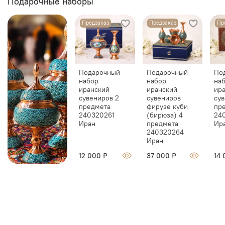
Подарочные наборы
Предзаказ
Предзаказ
Пр
Подарочный
Подарочный
По
набор
набор
на
иранский
иранский
ир
сувениров 2
сувениров
сув
предмета
фирузе куби
пр
240320261
(бирюза) 4
24
Иран
предмета
Ир
240320264
Иран
12 000 ₽
37 000 ₽
14 