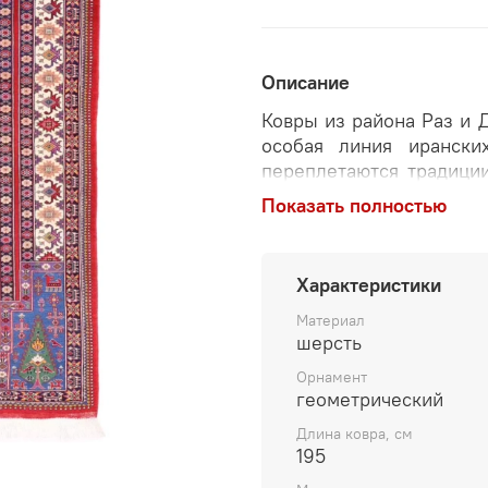
Описание
Ковры из района Раз и 
особая линия ирански
переплетаются традици
это культурное сосед
Показать полностью
искусстве ковроткачест
материалов и техник, ко
Характеристики
Перед вами — персидск
Хорасана (Джергелен),
Материал
рисунке (челе и «гол
шерсть
дополнительную глуби
Орнамент
прочность и долговеч
геометрический
именем Раз и Джергелен
Длина ковра, см
Туркменистаном. В ме
195
туркмены, из поколени