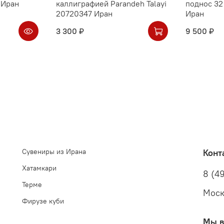
 Иран
каллиграфией Parandeh Talayi
поднос 32
20720347 Иран
Иран
3 300 ₽
9 500 ₽
Сувениры из Ирана
Конт
Хатамкари
8 (49
Терме
Моск
Фирузе куби
Мы в