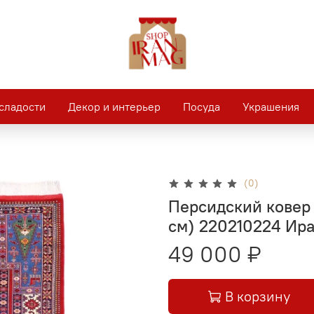
сладости
Декор и интерьер
Посуда
Украшения
(0)
Персидский ковер 
см) 220210224 Ир
49 000 ₽
В корзину