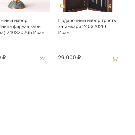
очный набор
Подарочный набор трость
Г
тница фирузе куби
хатамкари 240320266
K
за) 240320265 Иран
Иран
1
0 ₽
29 000 ₽
1