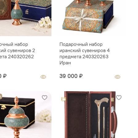
очный набор
Подарочный набор
П
кий сувениров 2
иранский сувениров 4
с
ета 240320262
предмета 240320263
п
Иран
0 ₽
39 000 ₽
О
з