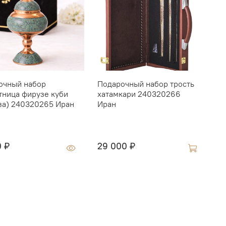
очный набор
Подарочный набор трость
Г
тница фирузе куби
хатамкари 240320266
K
за) 240320265 Иран
Иран
1
0 ₽
29 000 ₽
1