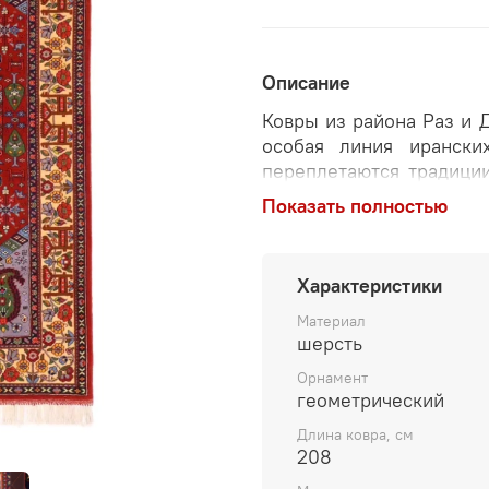
Описание
Ковры из района Раз и 
особая линия ирански
переплетаются традици
это культурное сосед
Показать полностью
искусстве ковроткачест
материалов и техник, ко
Характеристики
Перед вами — персидск
Хорасана (Джергелен),
Материал
рисунке (челе и «гол
шерсть
дополнительную глуби
Орнамент
прочность и долговеч
геометрический
именем Раз и Джергелен
Длина ковра, см
Туркменистаном. В ме
208
туркмены, из поколени