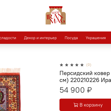
сладости
Декор и интерьер
Посуда
Украшения
(0)
Персидский ковер 
см) 220210226 Ир
54 900 ₽
В корзину