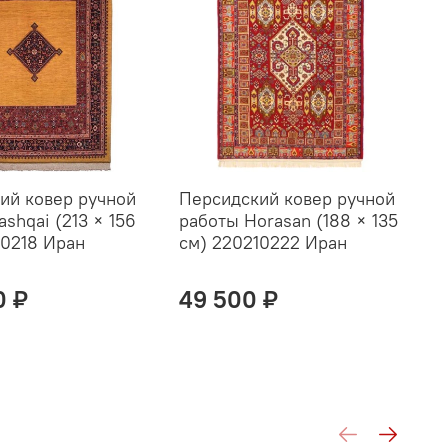
ий ковер ручной
Персидский ковер ручной
П
shqai (213 × 156
работы Horasan (188 × 135
р
10218 Иран
см) 220210222 Иран
1
0 ₽
49 500 ₽