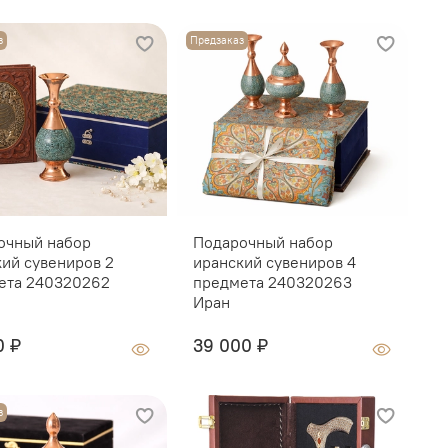
з
Предзаказ
очный набор
Подарочный набор
П
кий сувениров 2
иранский сувениров 4
с
ета 240320262
предмета 240320263
п
Иран
0 ₽
39 000 ₽
О
з