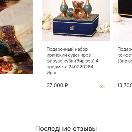
Подарочный набор
Подар
иранский сувениров
конфе
фирузе куби (бирюза) 4
(бирю
предмета 240320264
Иран
37 000 ₽
13 70
Последние отзывы