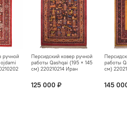
р ручной
Персидский ковер ручной
Персидск
Mojdami
работы Qashqai (195 × 145
работы Qa
20210202
см) 220210214 Иран
см) 2202
125 000 ₽
145 00