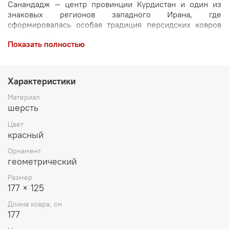
Санандадж — центр провинции Курдистан и один из
знаковых регионов западного Ирана, где
сформировалась особая традиция персидских ковров
ручной работы.
Показать полностью
Ковры Санандадж отличаются утончённой
композицией, тонким рисунком и характерной курдской
эстетикой — более деликатной, чем у массивных
Характеристики
Биджар, и более структурной, чем у многих племенных
направлений. Такой шерстяной ковер Иранского
Материал
происхождения не давит масштабом — он создаёт
шерсть
ощущение интеллектуальной глубины и камерной
Цвет
гармонии.
красный
Орнамент
геометрический
Размер
177 × 125
Длина ковра, см
177