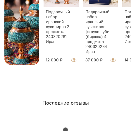
Подарочный
Подарочный
По
набор
набор
на
иранский
иранский
ир
сувениров 2
сувениров
сув
предмета
фирузе куби
пр
240320261
(бирюза) 4
24
Иран
предмета
Ир
240320264
Иран
12 000 ₽
37 000 ₽
14 
Последние отзывы