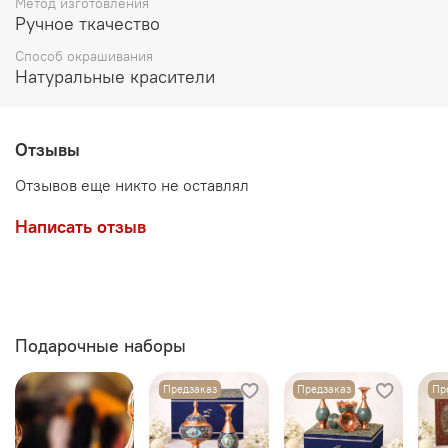
Метод изготовления
Ручное ткачество
Способ окрашивания
Натуральные красители
Отзывы
Отзывов еще никто не оставлял
Написать отзыв
Подарочные наборы
Предзаказ
Предзаказ
Пр