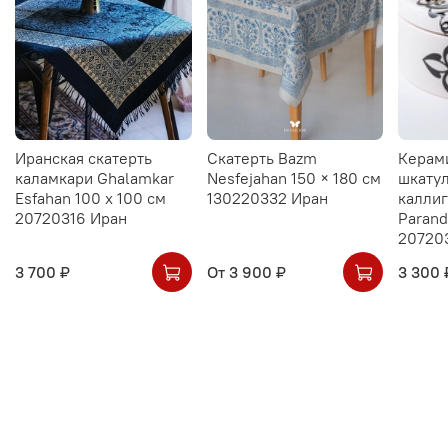
Иранская скатерть
Скатерть Bazm
Керам
каламкари Ghalamkar
Nesfejahan 150 × 180 см
шкатул
Esfahan 100 х 100 см
130220332 Иран
калли
20720316 Иран
Parand
20720
3 700 ₽
От
3 900 ₽
3 300 