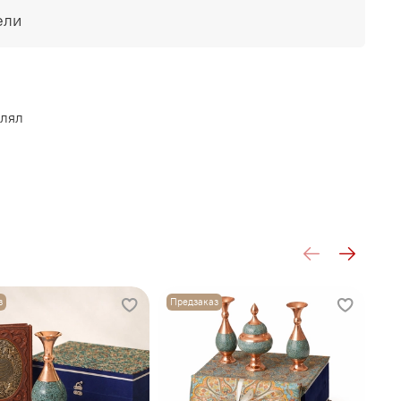
ели
влял
з
Предзаказ