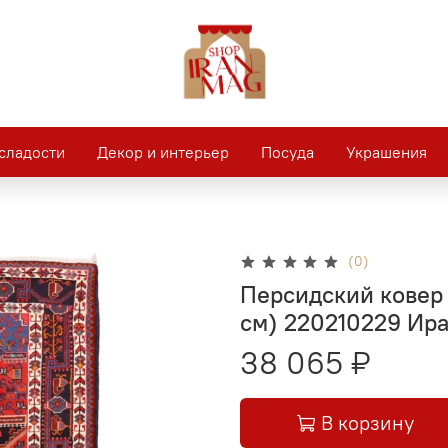
сладости
Декор и интерьер
Посуда
Украшения
(0)
Персидский ковер 
см) 220210229 Ир
38 065 ₽
В корзину