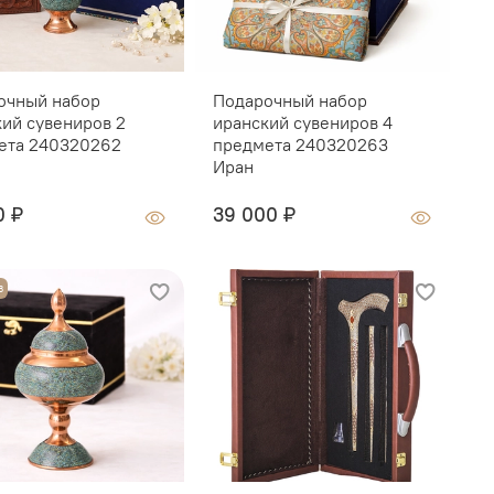
очный набор
Подарочный набор
П
кий сувениров 2
иранский сувениров 4
с
ета 240320262
предмета 240320263
п
Иран
0 ₽
39 000 ₽
О
з