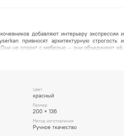
кочевников добавляют интерьеру экспрессии и
yserkan привносят архитектурную строгость и
 Они не спорят с мебелью — они объединяют её.
яной ковер становится фундаментом интерьера.
ну стиля, мебели и текстиля, оставаясь
 пространства. Для тех, кто выбирает надолго
ы ручной работы из Туйсеркана, вы выбираете
то не тренд и не временный акцент — это часть
rkan — это выбор тех, кто ценит ремесло,
Цвет
красный
кую зрелость. Ковер, который не кричит о себе,
ранство.
Размер
200 × 136
Метод изготовления
Ручное ткачество