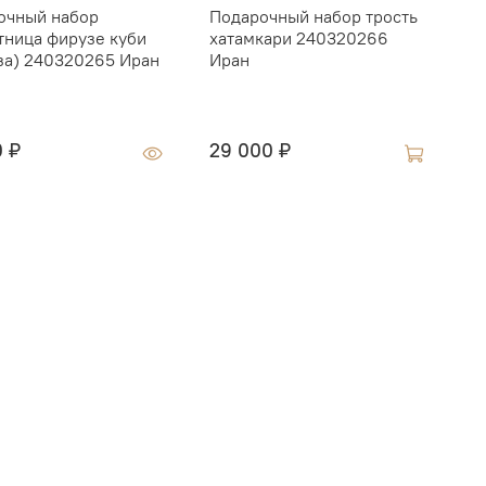
очный набор
Подарочный набор трость
Г
тница фирузе куби
хатамкари 240320266
K
за) 240320265 Иран
Иран
1
0 ₽
29 000 ₽
2