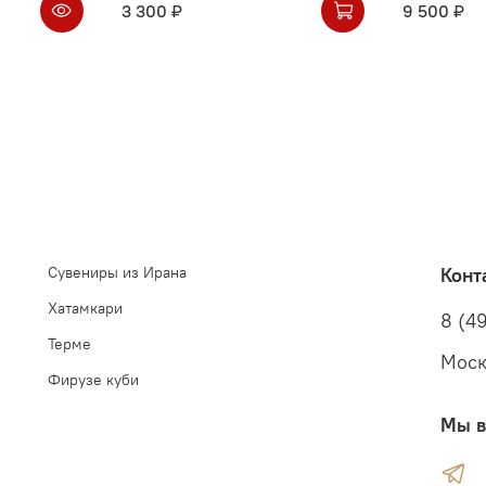
3 300 ₽
9 500 ₽
Сувениры из Ирана
Конт
Хатамкари
8 (49
Терме
Моск
Фирузе куби
Мы в