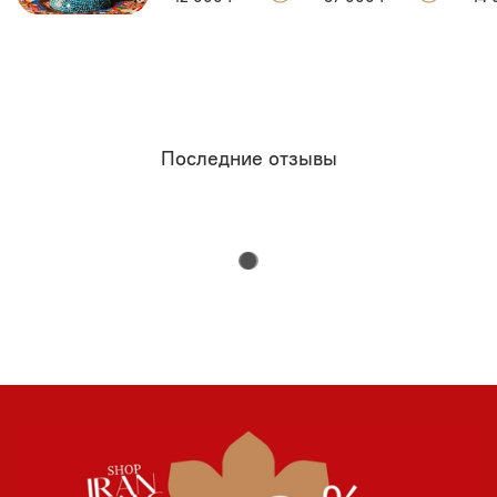
Серьги изготовлены из серебра 925 пробы и
позолоченной бронзы с ручной гравировкой. Чтобы
сохранить их идеальный вид, рекомендуется беречь от
влаги, парфюмерии и косметики, хранить в отдельной
шкатулке. Поставляются в эксклюзивной подарочной
упаковке.
Последние отзывы
Это безупречный подарок на все времена. Эти серьги —
идеальное выражение чувств для любого повода: День
всех влюблённых, годовщина, день рождения, Новруз
или просто как знак безусловной любви. Это подарок,
который говорит: «Ты — моя вселенная». Обязательно
обратите внимание на серебряные серьги-кольца в
похожем персидском стиле в нашей колекции — они
станут прекрасным дополнением.