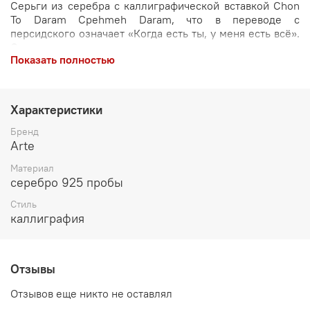
Серьги из серебра с каллиграфической вставкой Chon
To Daram Cpehmeh Daram, что в переводе с
персидского означает «Когда есть ты, у меня есть всё».
Слияние поэзии и искусства: ваше совершенное
Показать полностью
признание в серебре и золоте. Это ювелирное
воплощение самой глубокой и полноценной формы
любви. Этот дизайн, созданный для истинных
ценительниц уникального, сочетает в себе изящество
Характеристики
персидской каллиграфии, богатство исламского
орнамента и безупречное мастерство, чтобы стать
Бренд
вашим самым выразительным аксессуаром.
Arte
Почему эти серьги — шедевр чувств?
Материал
серебро 925 пробы
Главное признание
: Фраза «Когда есть ты, у меня есть
Стиль
всё», выгравированная изящным персидским стилем
каллиграфия
каллиграфии, который называется насталик, делает
серьги самым искренним и поэтичным подарком. Это
больше, чем слова — это философия, запечатлённая в
металле.
Отзывы
Искусство в каждой линии
: Изящные завитки
Отзывов еще никто не оставлял
исламского орнамента (эслими), сплетающиеся с