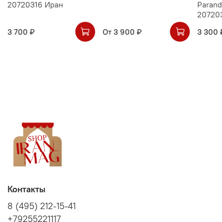
20720316 Иран
Parand
20720
3 700 ₽
От
3 900 ₽
3 300 
Контакты
8 (495) 212-15-41
+79255221117