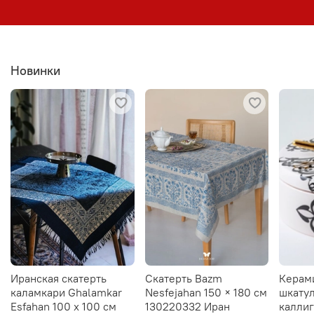
Новинки
Иранская скатерть
Скатерть Bazm
Керам
каламкари Ghalamkar
Nesfejahan 150 × 180 см
шкатул
Esfahan 100 х 100 см
130220332 Иран
калли