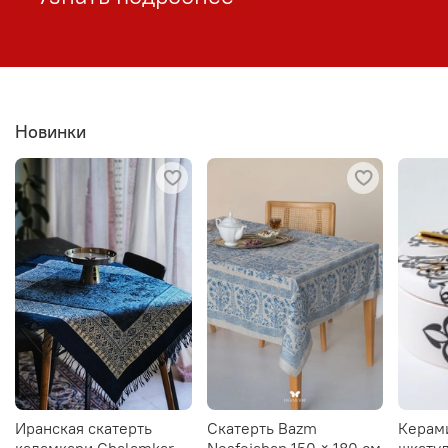
Новинки
Иранская скатерть
Скатерть Bazm
Керам
каламкари Ghalamkar
Nesfejahan 150 × 180 см
шкатул