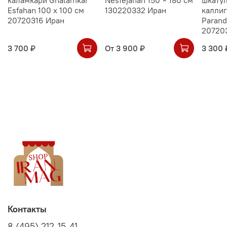
Esfahan 100 х 100 см
130220332 Иран
калли
20720316 Иран
Parand
20720
3 700 ₽
От
3 900 ₽
3 300 
Контакты
8 (495) 212-15-41