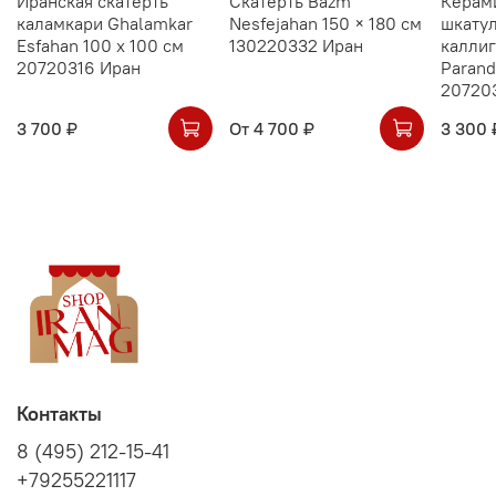
Иранская скатерть
Скатерть Bazm
Керам
каламкари Ghalamkar
Nesfejahan 150 × 180 см
шкатул
Esfahan 100 х 100 см
130220332 Иран
калли
20720316 Иран
Parand
20720
3 700 ₽
От
4 700 ₽
3 300 
Контакты
8 (495) 212-15-41
+79255221117