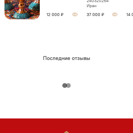
240320264
Иран
12 000 ₽
37 000 ₽
14 
Последние отзывы