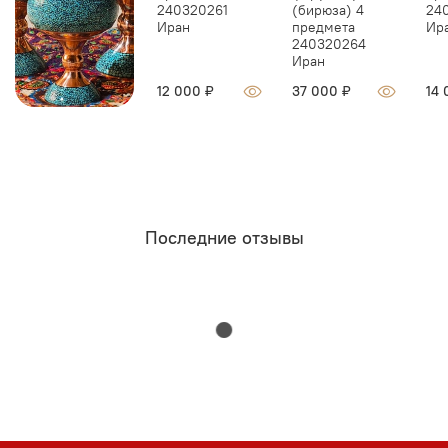
240320261
(бирюза) 4
24
Иран
предмета
Ир
240320264
Иран
12 000 ₽
37 000 ₽
14 
Последние отзывы