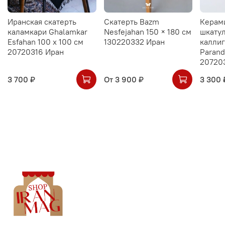
Иранская скатерть
Скатерть Bazm
Керам
каламкари Ghalamkar
Nesfejahan 150 × 180 см
шкатул
Esfahan 100 х 100 см
130220332 Иран
калли
20720316 Иран
Parand
20720
3 700 ₽
От
3 900 ₽
3 300 