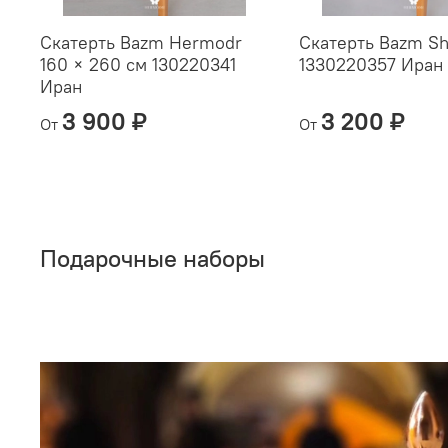
Скатерть Bazm Hermodr
Скатерть Bazm Sh
160 × 260 см 130220341
1330220357 Иран
Иран
3 900 ₽
3 200 ₽
От
От
Подарочные наборы