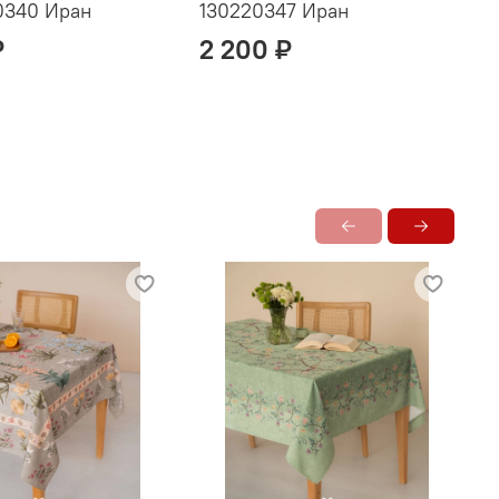
0340 Иран
130220347 Иран
1
₽
2 200 ₽