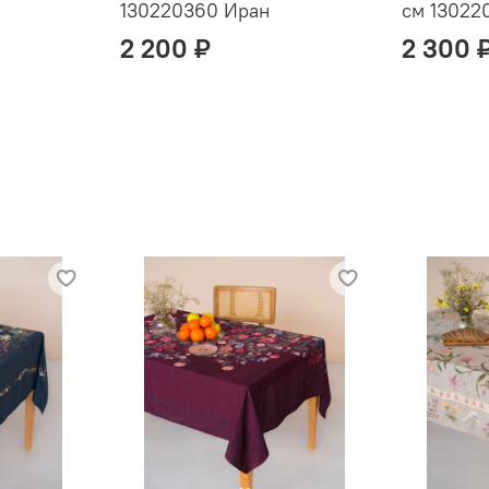
130220360 Иран
см 13022
2 200 ₽
2 300 