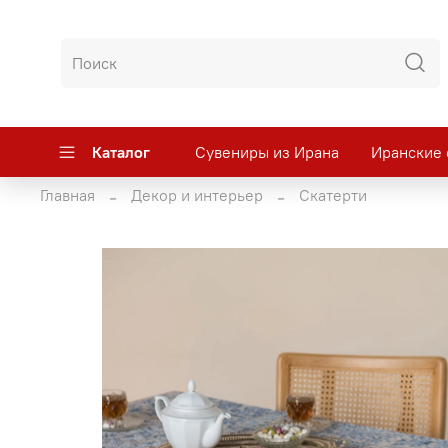
Каталог
Сувениры из Ирана
Иранские 
Главная
Декор и интерьер
Скатерти