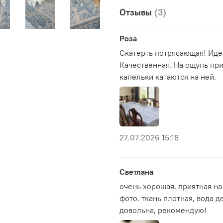
Отзывы
(3)
Материал - шелкови
Размер 150 х 180 см
Можно стирать вруч
Роза
Скатерть потрясающая! Иде
Качественная. На ощупь при
капельки катаются на ней.
27.07.2026 15:18
Светлана
очень хорошая, приятная на
фото. ткань плотная, вода 
довольна, рекомендую!