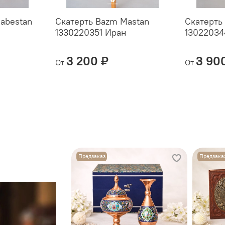
abestan
Скатерть Bazm Mastan
Скатерть
1330220351 Иран
13022034
3 200 ₽
3 90
От
От
Предзаказ
Предзака