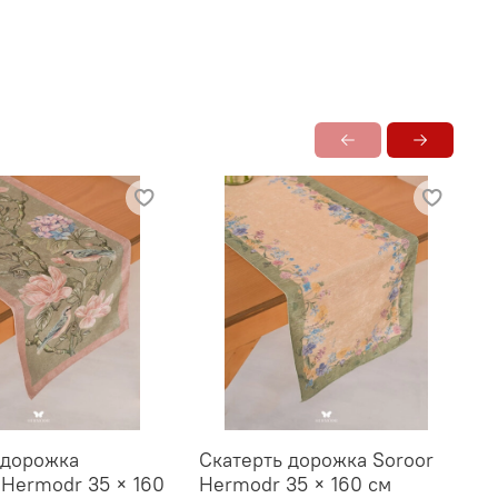
 дорожка
Скатерть дорожка Soroor
С
Hermodr 35 × 160
Hermodr 35 × 160 см
H