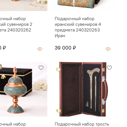
очный набор
Подарочный набор
П
кий сувениров 2
иранский сувениров 4
с
ета 240320262
предмета 240320263
п
Иран
0 ₽
39 000 ₽
О
з
очный набор
Подарочный набор трость
Г