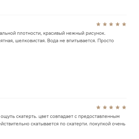
стый бархат
ную до 30 °C или в химчистке
альной плотности, красивый нежный рисунок.
ятная, шелковистая. Вода не впитывается. Просто
 ощупь скатерть. цвет совпадает с предоставленным
действительно скатывается по скатерти. покупкой очень