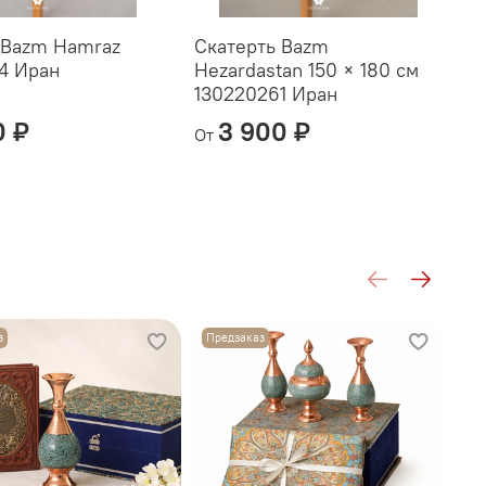
 Bazm Hamraz
Скатерть Bazm
С
4 Иран
Hezardastan 150 × 180 см
1
130220261 Иран
0 ₽
3 900 ₽
От
О
з
Предзаказ