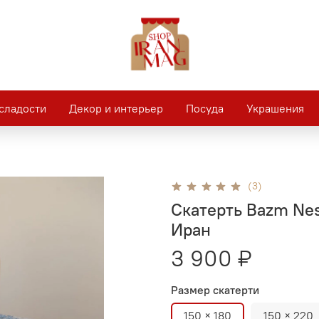
сладости
Декор и интерьер
Посуда
Украшения
(3)
Скатерть Bazm Nes
Иран
3 900 ₽
Размер скатерти
150 × 180
150 × 220