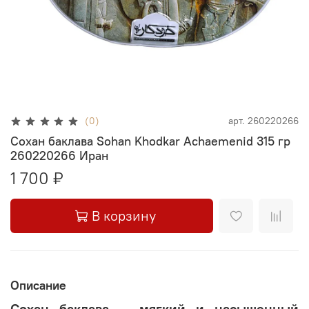
(0)
арт.
260220266
Сохан баклава Sohan Khodkar Achaemenid 315 гр
260220266 Иран
1 700 ₽
В корзину
Описание
Сохан баклава — мягкий и насыщенный