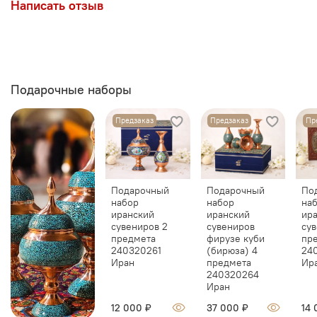
Написать отзыв
производителей Кума
Свежие партии и контроль качества каждой
поставки
Бережная упаковка и доставка по всей России
Состав
: мука, пророщенные ростки пшеницы, яичный
желток, сливочное масло, фисташка, миндаль, сахар,
Подарочные наборы
розовая вода, кардамон, лимонная кислота
Предзаказ
Предзаказ
Пр
Подарочный
Подарочный
По
набор
набор
на
иранский
иранский
ир
сувениров 2
сувениров
сув
предмета
фирузе куби
пр
240320261
(бирюза) 4
24
Иран
предмета
Ир
240320264
Иран
12 000 ₽
37 000 ₽
14 