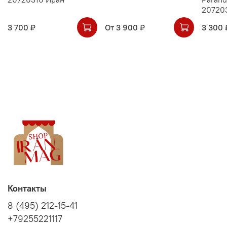
20720
3 700 ₽
От
3 900 ₽
3 300 
Контакты
8 (495) 212-15-41
+79255221117