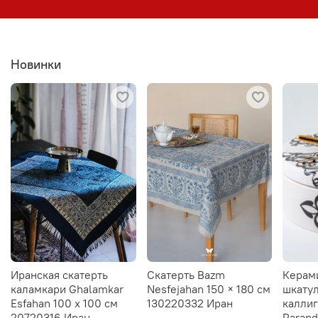
Новинки
Иранская скатерть
Скатерть Bazm
Керам
каламкари Ghalamkar
Nesfejahan 150 × 180 см
шкатул
Esfahan 100 х 100 см
130220332 Иран
калли
20720316 Иран
Parand