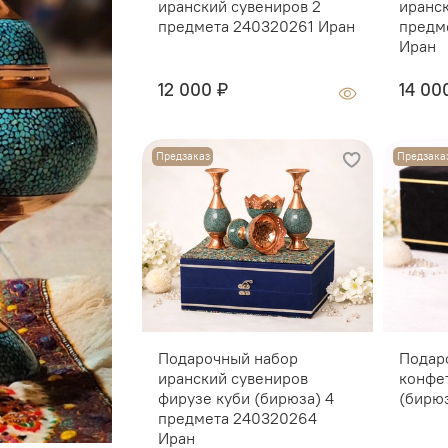
иранский сувениров 2
иранс
Место изготовления
предмета 240320261 Иран
предм
Производство: ручн
Иран
Особенность: много
12 000 ₽
14 00
Поскольку изделие вы
Размер, оттенок, фо
незначительно отличать
Предзаказ
Предзака
дефектом, а подчерки
ручной работы.
Подарочный набор
Подар
иранский сувениров
конфе
фирузе куби (бирюза) 4
(бирю
предмета 240320264
Иран