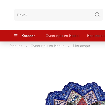
Каталог
Сувениры из Ирана
Иранские 
Главная
Сувениры из Ирана
Минакари