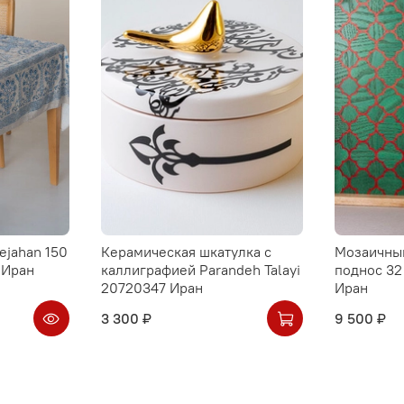
ejahan 150
Керамическая шкатулка с
Мозаичны
 Иран
каллиграфией Parandeh Talayi
поднос 32
20720347 Иран
Иран
3 300 ₽
9 500 ₽