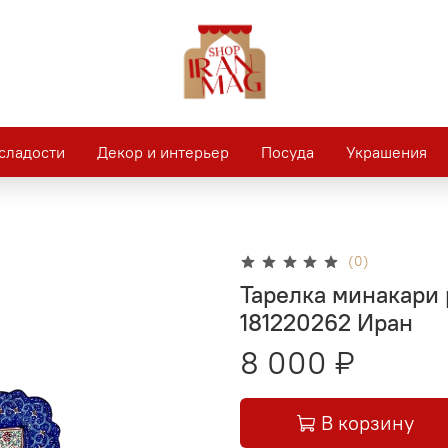
сладости
Декор и интерьер
Посуда
Украшения
(0)
Тарелка минакари 
181220262 Иран
8 000 ₽
В корзину