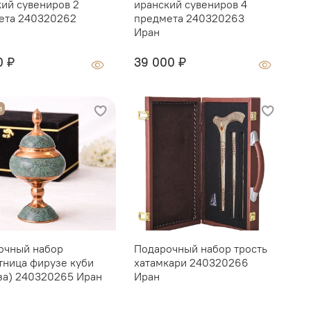
кий сувениров 2
иранский сувениров 4
с
: Исфахан, Иран
ета 240320262
предмета 240320263
п
ая работа
Иран
цветная
0 ₽
39 000 ₽
О
полнено вручную, каждое изделие уникально.
рма, орнамент и детали исполнения могут
ся от представленных на фото. Это не является
з
вает индивидуальность и авторский характер
очный набор
Подарочный набор трость
Г
тница фирузе куби
хатамкари 240320266
K
за) 240320265 Иран
Иран
1