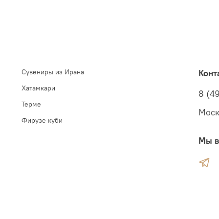
Сувениры из Ирана
Конт
Хатамкари
8 (49
Терме
Моск
Фирузе куби
Мы в