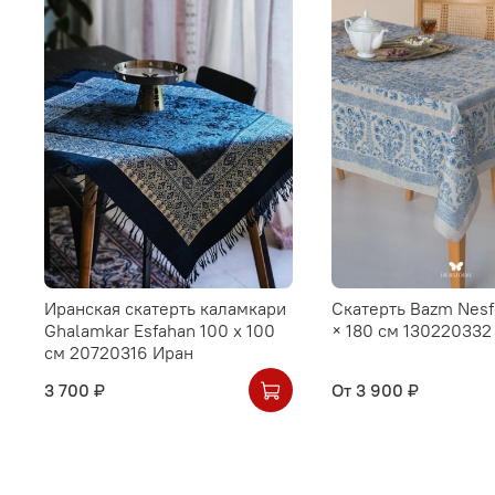
Иранская скатерть каламкари
Скатерть Bazm Nesf
Ghalamkar Esfahan 100 х 100
× 180 см 130220332
см 20720316 Иран
3 700 ₽
От
3 900 ₽