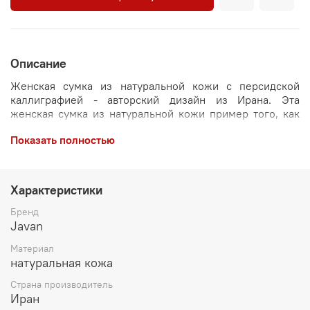
Описание
Женская сумка из натуральной кожи с персидской
каллиграфией - авторский дизайн из Ирана. Эта
женская сумка из натуральной кожи пример того, как
аксессуар может стать выразительным элементом
Показать полностью
стиля. Глубокие оттенки, фактурное тиснение и
металлическая ручка с персидской каллиграфией
формируют образ, который невозможно спутать с
массовыми моделями.
Характеристики
Сумка выполнена вручную мастерами из Ирана и
Бренд
относится к категории авторских изделий. Это не
Javan
просто кожаная сумка, а предмет с культурным кодом и
Материал
дизайнерской идеей, отражающей традиции восточного
натуральная кожа
искусства в современном исполнении.
Страна производитель
Эксклюзивный дизайн: сумка с
Иран