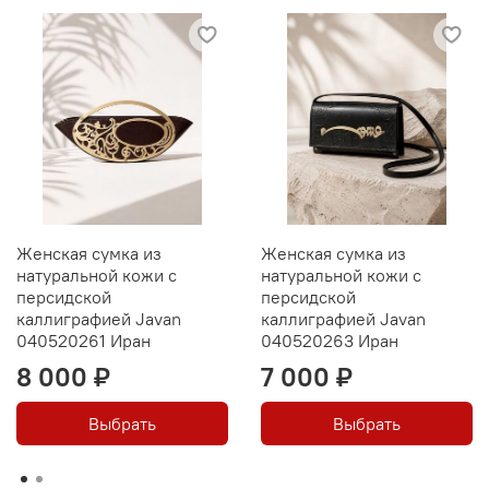
вечерними комплектами, становясь акцентной деталью.
Если вы хотите купить женскую сумку из натуральной
кожи, которая выделяется и не повторяется, эта модель
- один из редких вариантов. Такие сумки не
производятся массово и представлены в ограниченном
количестве. Выбирая эту сумку из Ирана, вы получаете
не просто аксессуар, а дизайнерский объект, который
отражает индивидуальность и отличается от привычных
решений.
Женская сумка из
Женская сумка из
натуральной кожи с
натуральной кожи с
персидской
персидской
каллиграфией Javan
каллиграфией Javan
040520261 Иран
040520263 Иран
8 000 ₽
7 000 ₽
Выбрать
Выбрать