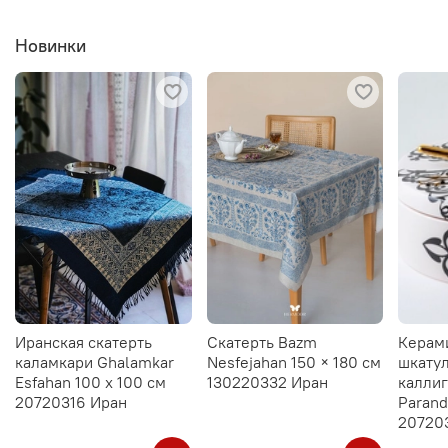
Новинки
Иранская скатерть
Скатерть Bazm
Керам
каламкари Ghalamkar
Nesfejahan 150 × 180 см
шкатул
Esfahan 100 х 100 см
130220332 Иран
калли
20720316 Иран
Parand
20720