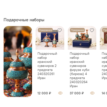
Подарочные наборы
Предзаказ
Предзаказ
Пр
Подарочный
Подарочный
По
набор
набор
на
иранский
иранский
ир
сувениров 2
сувениров
сув
предмета
фирузе куби
пр
240320261
(бирюза) 4
24
Иран
предмета
Ир
240320264
Иран
12 000 ₽
37 000 ₽
14 