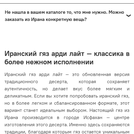
ручной работы, сувениров, посуды и многих других
службу доставки.
Статус заказа можно отслеживать в личном кабинете у
товаров мы можем предоставить дополнительные
Не нашла в вашем каталоге то, что мне нужно. Можно
У нас регулярно появляются внеочередные
нас на сайте или в приложениях Yandex Go \ СДЕК.
фотографии и подробные видео конкретного изделия.
заказать из Ирана конкретную вещь?
отправления, благодаря которым некоторые заказы
Просто напишите нам в
Telegram
,
MAX
или
ВКонтакте
—
приезжают быстрее стандартных сроков. О таких
покажем товар со всех сторон и ответим на любые
Да, это не проблема. У нас есть услуга баера в Иране.
возможностях мы всегда рассказываем в наших
вопросы перед покупкой.
Можем привезти вам любой товар, если он не
социальных сетях -
ВКонтакте
или
Инстаграм
.
запрещен к ввозу в Россию.
Это могут быть продукты,
Подпишитесь на нас, чтобы не пропустить такие
Иранский гяз арди лайт — классика в
которые вы когда-то пробовали в путешествии,
отправления.
предметы интерьера, музыкальные инструменты,
более нежном исполнении
украшения, одежда, сувениры и многое другое.
Иранский гяз арди лайт — это обновленная версия
Просто напишите нам в
Telegram
,
MAX
или
ВКонтакте
,
традиционного десерта, которая сохраняет
что именно вы ищете. Мы постараемся найти нужную
аутентичность, но делает вкус более мягким и
вещь в Иране и сообщим о возможности доставки в
деликатным. Если вы хотите попробовать иранский гяз,
Россию.
но в более легком и сбалансированном формате, этот
вариант станет идеальным выбором. Настоящий гяз из
Ирана производится в городе Исфахан — центре
изготовления этого десерта. Именно здесь сохраняются
традиции, благодаря которым гяз остается уникальным