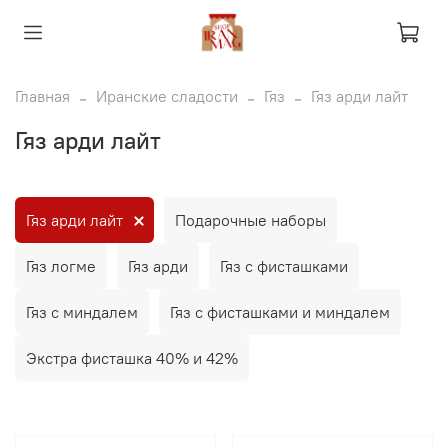
Главная
Иранские сладости
Гяз
Гяз арди лайт
Гяз арди лайт
Гяз арди лайт
Подарочные наборы
Гяз логме
Гяз арди
Гяз с фисташками
Гяз с миндалем
Гяз с фисташками и миндалем
Экстра фисташка 40% и 42%