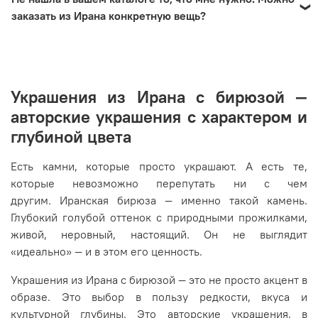
У нас регулярно появляются внеочередные
нас на сайте или в приложениях Yandex Go \ СДЕК.
фотографии и подробные видео конкретного изделия.
заказать из Ирана конкретную вещь?
отправления, благодаря которым некоторые заказы
Просто напишите нам в
Telegram
,
MAX
или
ВКонтакте
—
приезжают быстрее стандартных сроков. О таких
покажем товар со всех сторон и ответим на любые
Да, это не проблема. У нас есть услуга баера в Иране.
возможностях мы всегда рассказываем в наших
вопросы перед покупкой.
Можем привезти вам любой товар, если он не
социальных сетях -
ВКонтакте
или
Инстаграм
.
запрещен к ввозу в Россию.
Это могут быть продукты,
Подпишитесь на нас, чтобы не пропустить такие
Украшения из Ирана с бирюзой —
которые вы когда-то пробовали в путешествии,
отправления.
предметы интерьера, музыкальные инструменты,
авторские украшения с характером и
украшения, одежда, сувениры и многое другое.
глубиной цвета
Просто напишите нам в
Telegram
,
MAX
или
ВКонтакте
,
Есть камни, которые просто украшают. А есть те,
что именно вы ищете. Мы постараемся найти нужную
которые невозможно перепутать ни с чем
вещь в Иране и сообщим о возможности доставки в
другим. Иранская бирюза — именно такой камень.
Россию.
Глубокий голубой оттенок с природными прожилками,
живой, неровный, настоящий. Он не выглядит
«идеально» — и в этом его ценность.
Украшения из Ирана с бирюзой — это не просто акцент в
образе. Это выбор в пользу редкости, вкуса и
культурной глубины. Это авторские украшения, в