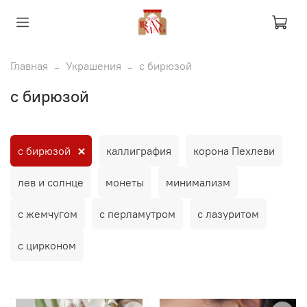
Главная
Украшения
с бирюзой
с бирюзой
с бирюзой
каллиграфия
корона Пехлеви
лев и солнце
монеты
минимализм
с жемчугом
с перламутром
с лазуритом
с цирконом