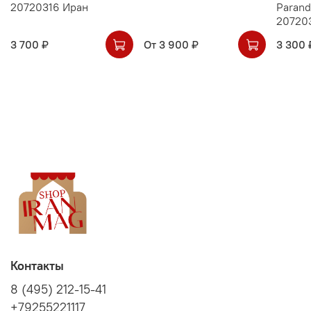
20720316 Иран
Parand
20720
3 700 ₽
От
3 900 ₽
3 300 
Контакты
8 (495) 212-15-41
+79255221117