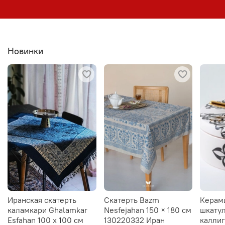
Новинки
Иранская скатерть
Скатерть Bazm
Керам
каламкари Ghalamkar
Nesfejahan 150 × 180 см
шкатул
Esfahan 100 х 100 см
130220332 Иран
калли