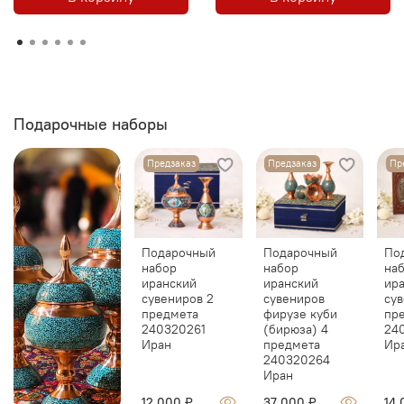
Подарочные наборы
Предзаказ
Предзаказ
Пр
Подарочный
Подарочный
По
набор
набор
на
иранский
иранский
ир
сувениров 2
сувениров
сув
предмета
фирузе куби
пр
240320261
(бирюза) 4
24
Иран
предмета
Ир
240320264
Иран
12 000 ₽
37 000 ₽
14 