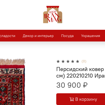
сладости
Декор и интерьер
Посуда
Украшения
(0)
Персидский ковер 
см) 220210210 Ира
30 900 ₽
В корзину