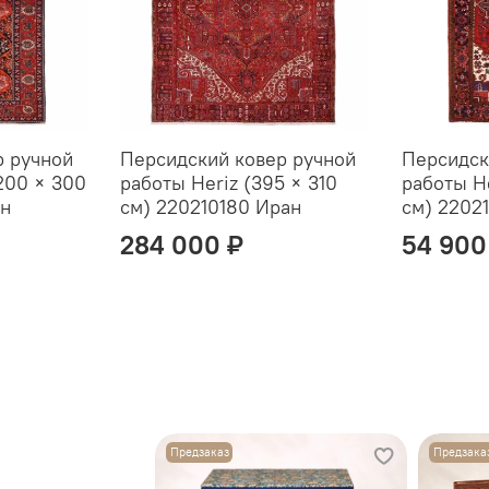
при этом сохраняет и
симметрия, а ручная гар
р ручной
Персидский ковер ручной
Персидск
200 × 300
работы Heriz (395 × 310
работы H
ан
см) 220210180 Иран
см) 2202
284 000 ₽
54 900
Предзаказ
Предзака