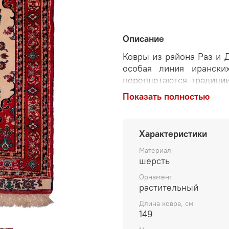
Описание
Ковры из района Раз и 
особая линия ирански
переплетаются традици
это культурное сосед
Показать полностью
искусстве ковроткачест
материалов и техник, ко
Характеристики
Перед вами — персидск
Хорасана (Джергелен),
Материал
рисунке (челе и «гол
шерсть
дополнительную глуби
Орнамент
прочность и долговечнос
растительный
Многонационал
Длина ковра, см
149
Раз и Джергелен — ра