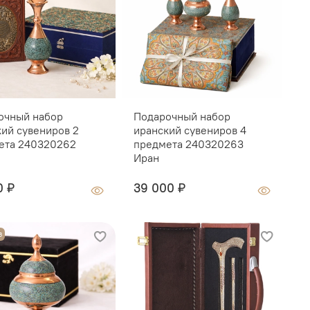
очный набор
Подарочный набор
П
кий сувениров 2
иранский сувениров 4
с
ета 240320262
предмета 240320263
п
Иран
0 ₽
39 000 ₽
О
з