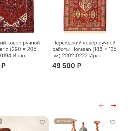
ндивидуальность мастера. Это не фабричная
мония, в которой чувствуется ритм и характер.
ий ковер ручной
Персидский ковер ручной
П
eriz (290 × 205
работы Horasan (188 × 135
р
10194 Иран
см) 220210222 Иран
с
 ₽
49 500 ₽
з
Предзаказ