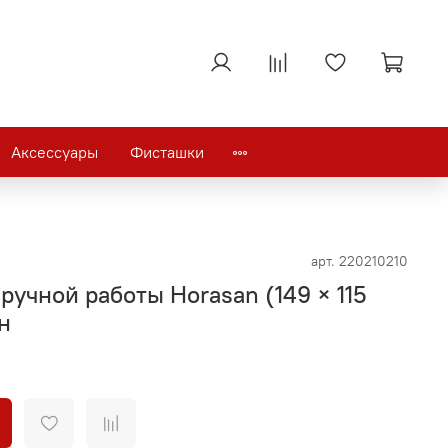
Аксессуары
Фисташки
арт.
220210210
ручной работы Horasan (149 × 115
н