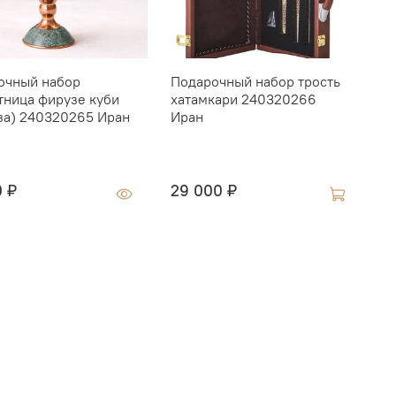
очный набор
Подарочный набор трость
Г
тница фирузе куби
хатамкари 240320266
K
за) 240320265 Иран
Иран
1
0 ₽
29 000 ₽
1