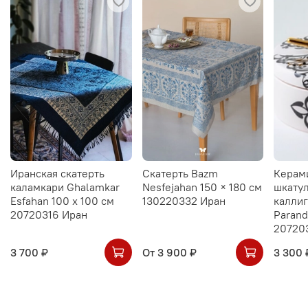
Иранская скатерть
Скатерть Bazm
Керам
каламкари Ghalamkar
Nesfejahan 150 × 180 см
шкатул
Esfahan 100 х 100 см
130220332 Иран
калли
20720316 Иран
Parand
20720
3 700 ₽
От
3 900 ₽
3 300 