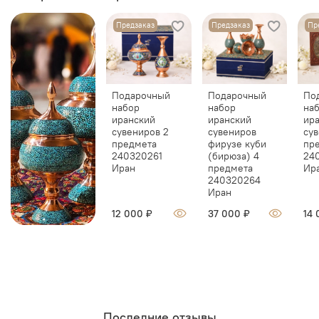
Предзаказ
Предзаказ
Пр
Подарочный
Подарочный
По
набор
набор
на
иранский
иранский
ир
сувениров 2
сувениров
сув
предмета
фирузе куби
пр
240320261
(бирюза) 4
24
Иран
предмета
Ир
240320264
Иран
12 000 ₽
37 000 ₽
14 
Последние отзывы