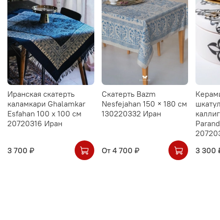
Иранская скатерть
Скатерть Bazm
Керам
каламкари Ghalamkar
Nesfejahan 150 × 180 см
шкатул
Esfahan 100 х 100 см
130220332 Иран
калли
20720316 Иран
Parand
20720
3 700 ₽
От
4 700 ₽
3 300 