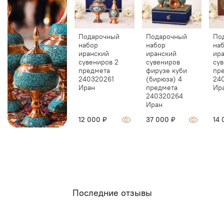
Подарочный
Подарочный
По
набор
набор
на
иранский
иранский
ир
сувениров 2
сувениров
сув
предмета
фирузе куби
пр
240320261
(бирюза) 4
24
Иран
предмета
Ир
240320264
Иран
12 000 ₽
37 000 ₽
14 
Последние отзывы