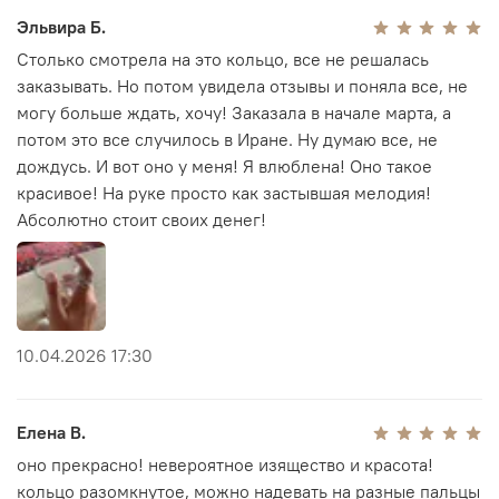
подходят к повседневным ансамблям и празднтым
Эльвира Б.
образам — создавая визуальный ритм и
индивидуальность.
Столько смотрела на это кольцо, все не решалась
заказывать. Но потом увидела отзывы и поняла все, не
Особенности кольца Arte Mashogh:
могу больше ждать, хочу! Заказала в начале марта, а
серебро 925 пробы;
потом это все случилось в Иране. Ну думаю все, не
художественный дизайн, подчёркивающий форму
дождусь. И вот оно у меня! Я влюблена! Оно такое
и характер аксессуара;
красивое! На руке просто как застывшая мелодия!
универсальность: подходит как к повседневному,
Абсолютно стоит своих денег!
так и к вечернему стилю;
аксессуар из категории необычные украшения,
усиливающий индивидуальность;
отлично сочетается с серьгами, кулонами и
кольцами из
коллекции "Каллиграфия"
.
10.04.2026 17:30
Это персидское кольцо станет прекрасным подарком
женщине, которая ценит эстетическую выразительность
и гармонию формы. Оно помогает создать
завершённый, вдохновляющий look, наполненный
Елена В.
характером, светом и художественным смыслом — будь
оно прекрасно! невероятное изящество и красота!
то повседневный день или особенное событие.
кольцо разомкнутое, можно надевать на разные пальцы