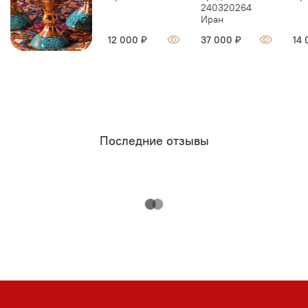
240320264
Иран
12 000 ₽
37 000 ₽
14 
Последние отзывы