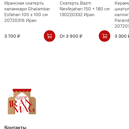
Иранская скатерть
Скатерть Bazm
Керам
каламкари Ghalamkar
Nesfejahan 150 × 180 см
шкатул
Esfahan 100 х 100 см
130220332 Иран
калли
20720316 Иран
Parand
20720
3 700 ₽
От
3 900 ₽
3 300 
Контакты