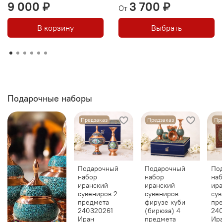
9 000 ₽
3 700 ₽
От
В корзину
Выбрать
Подарочные наборы
Предзаказ
Предзаказ
Пр
Подарочный
Подарочный
По
набор
набор
на
иранский
иранский
ир
сувениров 2
сувениров
сув
предмета
фирузе куби
пр
240320261
(бирюза) 4
24
Иран
предмета
Ир