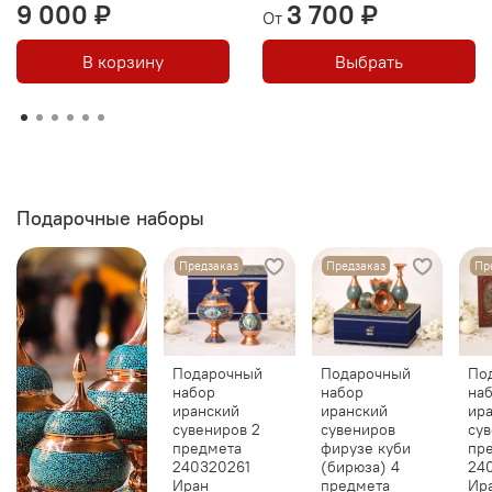
9 000 ₽
3 700 ₽
От
В корзину
Выбрать
Подарочные наборы
Предзаказ
Предзаказ
Пр
Подарочный
Подарочный
По
набор
набор
на
иранский
иранский
ир
сувениров 2
сувениров
сув
предмета
фирузе куби
пр
240320261
(бирюза) 4
24
Иран
предмета
Ир