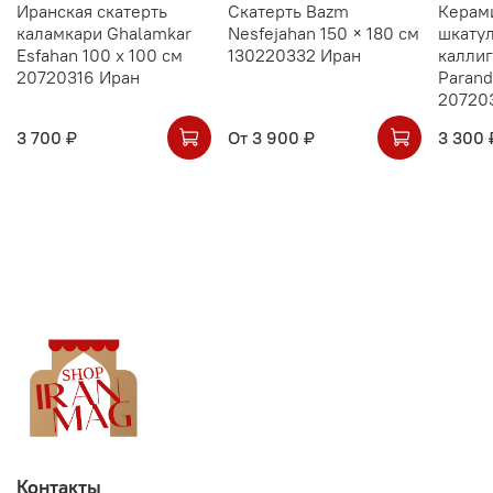
Иранская скатерть
Скатерть Bazm
Керам
каламкари Ghalamkar
Nesfejahan 150 × 180 см
шкатул
Esfahan 100 х 100 см
130220332 Иран
калли
20720316 Иран
Parand
20720
3 700 ₽
От
3 900 ₽
3 300 
Контакты