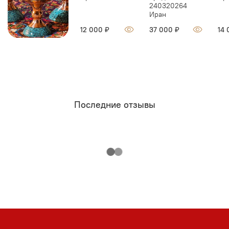
240320264
Иран
12 000 ₽
37 000 ₽
14 
Последние отзывы