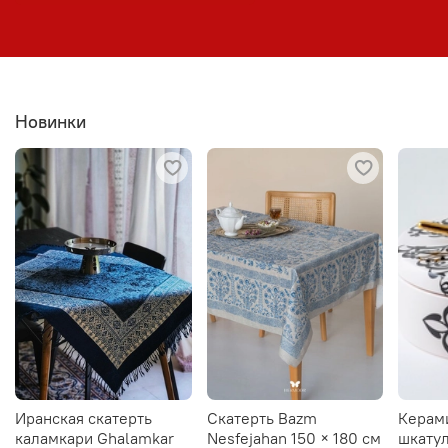
Новинки
Иранская скатерть
Скатерть Bazm
Керам
каламкари Ghalamkar
Nesfejahan 150 × 180 см
шкатул