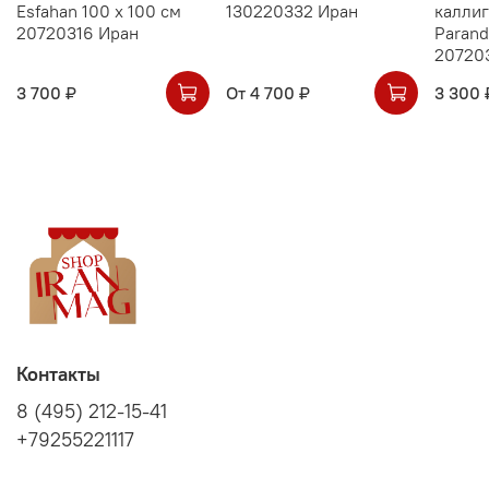
Esfahan 100 х 100 см
130220332 Иран
калли
20720316 Иран
Parand
20720
3 700 ₽
От
4 700 ₽
3 300 
Контакты
8 (495) 212-15-41
+79255221117