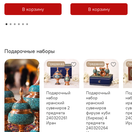
В корзину
В корзину
Подарочные наборы
Предзаказ
Предзаказ
Пр
Подарочный
Подарочный
По
набор
набор
на
иранский
иранский
ир
сувениров 2
сувениров
сув
предмета
фирузе куби
пр
240320261
(бирюза) 4
24
Иран
предмета
Ир
240320264