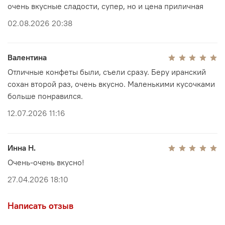
очень вкусные сладости, супер, но и цена приличная
Прямые поставки из Ирана без посредников
02.08.2026 20:38
Подлинный иранский сохан от проверенных
производителей Кума
Свежие партии и контроль качества каждой
Валентина
поставки
Бережная упаковка и доставка по всей России
Отличные конфеты были, съели сразу. Беру иранский
сохан второй раз, очень вкусно. Маленькими кусочками
Состав: мука, пророщенные ростки пшеницы, яичный
желток, сливочное масло, фисташка, миндаль, сахар,
больше понравился.
розовая вода, кардамон, лимонная кислота
12.07.2026 11:16
Инна Н.
Очень-очень вкусно!
27.04.2026 18:10
Написать отзыв