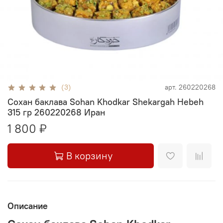
(3)
арт.
260220268
Сохан баклава Sohan Khodkar Shekargah Hebeh
315 гр 260220268 Иран
1 800 ₽
В корзину
Описание