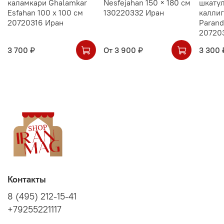
каламкари Ghalamkar
Nesfejahan 150 × 180 см
шкатул
Esfahan 100 х 100 см
130220332 Иран
калли
20720316 Иран
Parand
20720
3 700 ₽
От
3 900 ₽
3 300 
Контакты
8 (495) 212-15-41
+79255221117