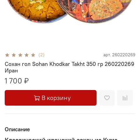
(2)
арт.
260220269
Сохан гол Sohan Khodkar Takht 350 гр 260220269
Иран
1 700 ₽
В корзину
Описание
Классический иранский сохан из Кума