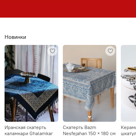
Новинки
Иранская скатерть
Скатерть Bazm
Керам
каламкари Ghalamkar
Nesfejahan 150 × 180 см
шкатул