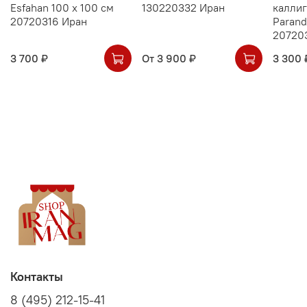
Esfahan 100 х 100 см
130220332 Иран
калли
20720316 Иран
Parand
20720
3 700 ₽
От
3 900 ₽
3 300 
Контакты
8 (495) 212-15-41