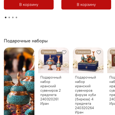
В корзину
В корзину
Подарочные наборы
Предзаказ
Предзаказ
Пр
Подарочный
Подарочный
По
набор
набор
на
иранский
иранский
ир
сувениров 2
сувениров
сув
предмета
фирузе куби
пр
240320261
(бирюза) 4
24
Иран
предмета
Ир
240320264
Иран