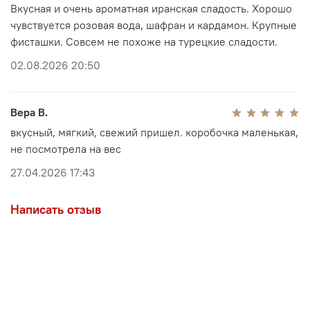
сохан впервые, этот вариант позволит почувствовать
Вкусная и очень ароматная иранская сладость. Хорошо
классический вкус без начинки и дополнительных
чувствуется розовая вода, шафран и кардамон. Крупные
акцентов.
фисташки. Совсем не похоже на турецкие сладости.
Почему стоит купить сохан именно у нас
02.08.2026 20:50
Прямые поставки из Ирана без посредников
Подлинный иранский сохан от проверенных
производителей Кума
Вера В.
Свежие партии и контроль качества каждой
вкусный, мягкий, свежий пришел. коробочка маленькая,
поставки
не посмотрела на вес
Бережная упаковка и доставка по всей России
27.04.2026 17:43
Состав: мука, пророщенные ростки пшеницы, яичный
желток, сливочное масло, фисташка, миндаль, сахар,
розовая вода, кардамон, лимонная кислота
Написать отзыв